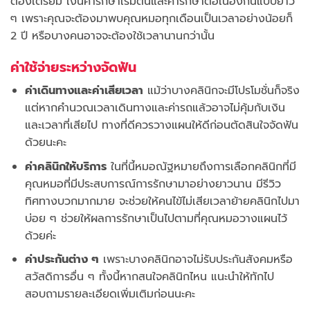
ต้องเตรียม เงินค่ารักษาเริ่มต้นและค่ารักษาต่อเนื่องกันแบบยาว
ๆ เพราะคุณจะต้องมาพบคุณหมอทุกเดือนเป็นเวลาอย่างน้อยก็
2 ปี หรือบางคนอาจจะต้องใช้เวลานานกว่านั้น
ค่าใช้จ่ายระหว่างจัดฟัน
ค่าเดินทางและค่าเสียเวลา
แม้ว่าบางคลินิกจะมีโปรโมชั่นก็จริง
แต่หากคำนวณเวลาเดินทางและค่ารถแล้วอาจไม่คุ้มกับเงิน
และเวลาที่เสียไป ทางที่ดีควรวางแผนให้ดีก่อนตัดสินใจจัดฟัน
ด้วยนะคะ
ค่าคลินิกให้บริการ
ในที่นี้หมอณัฐหมายถึงการเลือกคลินิกที่มี
คุณหมอที่มีประสบการณ์การรักษามาอย่างยาวนาน มีรีวิว
ทิศทางบวกมากมาย จะช่วยให้คนไข้ไม่เสียเวลาย้ายคลินิกไปมา
บ่อย ๆ ช่วยให้ผลการรักษาเป็นไปตามที่คุณหมอวางแผนไว้
ด้วยค่ะ
ค่าประกันต่าง ๆ
เพราะบางคลินิกอาจไม่รับประกันสังคมหรือ
สวัสดิการอื่น ๆ ทั้งนี้หากสนใจคลินิกไหน แนะนำให้ทักไป
สอบถามรายละเอียดเพิ่มเติมก่อนนะคะ