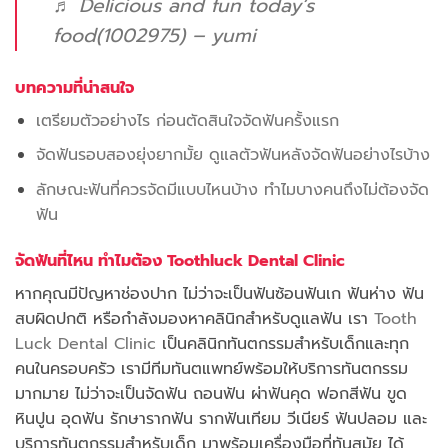
♬ Delicious and fun today’s
food(1002975) – yumi
บทความที่น่าสนใจ
เตรียมตัวอย่างไร ก่อนตัดสินใจจัดฟันครั้งแรก
จัดฟันรอบสองยุ่งยากมั้ย ดูแลตัวฟันหลังจัดฟันอย่างไรบ้าง
ลักษณะฟันที่ควรจัดมีแบบไหนบ้าง ทำไมบางคนถึงไม่ต้องจัด
ฟัน
จัดฟันที่ไหน ทำไมต้อง Toothluck Dental Clinic
หากคุณมีปัญหาช่องปาก ไม่ว่าจะเป็นฟันซ้อนฟันเก ฟันห่าง ฟัน
สบผิดปกติ หรือกำลังมองหาคลินิกสำหรับดูแลฟัน เรา
Tooth
Luck Dental Clinic
เป็นคลินิกทันตกรรมสำหรับเด็กและทุก
คนในครอบครัว เรามีทีมทันตแพทย์พร้อมให้บริการทันตกรรม
มากมาย ไม่ว่าจะเป็นจัดฟัน ถอนฟัน ผ่าฟันคุด ฟอกสีฟัน ขูด
หินปูน อุดฟัน รักษารากฟัน รากฟันเทียม วีเนียร์ ฟันปลอม และ
บริการทันตกรรมสำหรับเด็ก มาพร้อมเครื่องมือที่ทันสมัย ได้