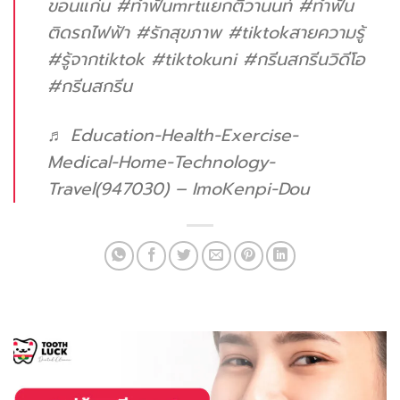
ขอนแก่น
#ทําฟันmrtแยกติวานนท์
#ทําฟัน
ติดรถไฟฟ้า
#รักสุขภาพ
#tiktokสายความรู้
#รู้จากtiktok
#tiktokuni
#กรีนสกรีนวิดีโอ
#กรีนสกรีน
♬ Education-Health-Exercise-
Medical-Home-Technology-
Travel(947030) – ImoKenpi-Dou