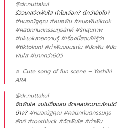
@dr.nuttakul
รีวิวเคสจัดฟันใส ทำไมเลือก? ดีกว่ายังไง?
#หมอณัฐคุณ
#หมอฟัน
#หมอฟันtiktok
#คลินิกทันตกรรมทูธลักค์
#รักสุขภาพ
#tiktokสายความรู้
#เรื่องนี้สอนให้รู้ว่า
#tiktokuni
#ทําฟันขอนแก่น
#จัดฟัน
#จัด
ฟันใส
#มากกว่า60วิ
♬ Cute song of fun scene – Yoshiki
ARA
@dr.nuttakul
จัดฟันใส งบไม่ถึงแสน จัดเคสประมาณไหนได้
บ้าง?
#หมอณัฐคุณ
#คลินิกทันตกรรมทูธ
ลักค์
#toothluck
#จัดฟันใส
#ทําฟัน