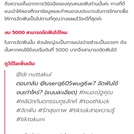
ถึงความเห็นจากการวินิจฉัยของคุณหมอฟันท่านนั้นค่ะ ทางที่ดี
แนะนำให้ลองศึกษาข้อมูลและกำหนดงบประมาณในการรักษาเพื่อ
ให้การจัดฟันเป็นไปตามที่คุณวางแผนไว้จะดีที่สุดค่ะ
งบ 5000 สามารถจัดฟันได้ไหม
ในการจัดฟันนั้น ส่วนใหญ่จะเป็นการแบ่งจ่ายชำระเป็นงวดๆ ดัง
นั้นหากคนไข้มีงบเริ่มต้นที่ 5000 บาทจึงสามารถจัดฟันได้
ดูวิดีโอเพิ่มเติม
@dr.nuttakul
ตอบกลับ @userq605wug6w7 จัดฟันใช้
งบเท่าไหร่? (แบบละเอียด)
#หมอณัฐคุณ
#คลินิกทันตกรรมทูธลักค์
#toothluck
#จัดฟัน
#รักสุขภาพ
#tiktokสายความรู้
#tiktokuni