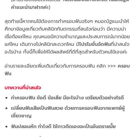
คำแนะนำมาฝากค่ะ
)
สุดท้ายนี้หากคนไข้ต้องการทำครอบฟันจริงๆ หมอณัฐแนะนำให้
ศึกษาข้อมูลเกี่ยวกับคลินิกทันตกรรมที่สนใจก่อนว่า มีความน่า
เชื่อถือแค่ไหน คุณหมอมีความชำนาญและประสบการณ์มากน้อย
แค่ไหน เดินทางไปคลินิกสะดวกไหม มี
โปรโมชั่นจัดฟัน
ที่น่าสนใจ
อะไรบ้าง ทั้งนี้ก็เพื่อให้ได้ผลลัพธ์ที่ดีที่สุดสำหรับตัวคนไข้เองค่ะ
อ่านรายละเอียดเพิ่มเติมเกี่ยวกับการครอบฟัน คลิก >>>
ครอบ
ฟัน
บทความที่น่าสนใจ
ทำครอบฟัน ข้อดี ข้อเสีย มีอะไรบ้าง เตรียมตัวอย่างไรดี
เปลี่ยนฟันเสียเป็นฟันสวย ด้วยการครอบฟันจากแพทย์ผู้
เชี่ยวชาญ
ฟันปลอมหัก ทำไงดี ใช้กาวติดเองจะเป็นอันตรายมั้ย