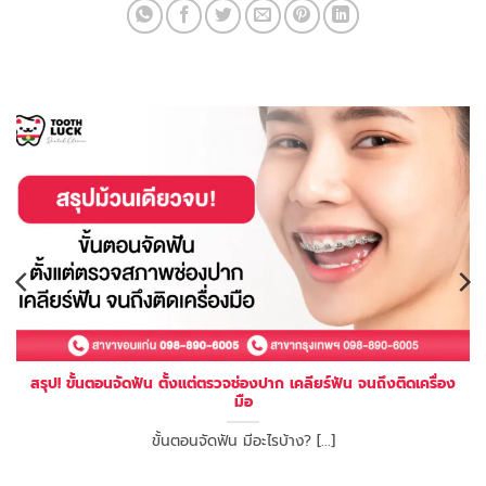
สรุป! ขั้นตอนจัดฟัน ตั้งแต่ตรวจช่องปาก เคลียร์ฟัน จนถึงติดเครื่อง
มือ
ขั้นตอนจัดฟัน มีอะไรบ้าง? [...]