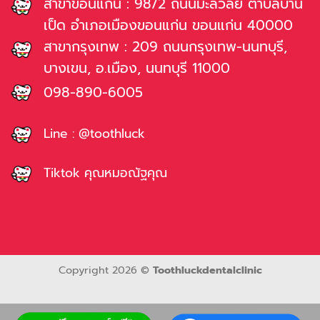
สาขาขอนแก่น : 98/2 ถนนมะลิวัลย์ ตำบลบ้าน
เป็ด อำเภอเมืองขอนแก่น ขอนแก่น 40000
สาขากรุงเทพ : 209 ถนนกรุงเทพ-นนทบุรี,
บางเขน, อ.เมือง, นนทบุรี 11000
098-890-6005
Line : @toothluck
Tiktok คุณหมอณัฐคุณ
Copyright 2026 ©
Toothluckdentalclinic