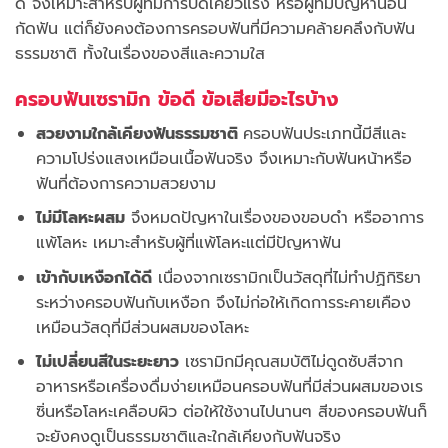
ดี จึงเหมาะสำหรับผู้ที่มีการบดเคี้ยวแรง หรือผู้ที่มีปัญหานอน
กัดฟัน แต่ก็ยังคงต้องการครอบฟันที่มีความคล้ายคลึงกับฟัน
ธรรมชาติ ทั้งในเรื่องของสีและความใส
ครอบฟันเซรามิก ข้อดี ข้อเสียมีอะไรบ้าง
สวยงามใกล้เคียงฟันธรรมชาติ
ครอบฟันประเภทนี้มีสีและ
ความโปร่งแสงเหมือนเนื้อฟันจริง จึงเหมาะกับฟันหน้าหรือ
ฟันที่ต้องการความสวยงาม
ไม่มีโลหะผสม
จึงหมดปัญหาในเรื่องของขอบดำ หรืออาการ
แพ้โลหะ เหมาะสำหรับผู้ที่แพ้โลหะแต่มีปัญหาฟัน
เข้ากับเหงือกได้ดี
เนื่องจากเซรามิกเป็นวัสดุที่ไม่ทำปฏิกิริยา
ระหว่างครอบฟันกับเหงือก จึงไม่ก่อให้เกิดการระคายเคือง
เหมือนวัสดุที่มีส่วนผสมของโลหะ
ไม่เปลี่ยนสีในระยะยาว
เซรามิกมีคุณสมบัติไม่ดูดซับสีจาก
อาหารหรือเครื่องดื่มง่ายเหมือนครอบฟันที่มีส่วนผสมของเร
ซิ่นหรือโลหะเคลือบผิว ต่อให้ใช้งานไปนานๆ สีของครอบฟันก็
จะยังคงดูเป็นธรรมชาติและใกล้เคียงกับฟันจริง