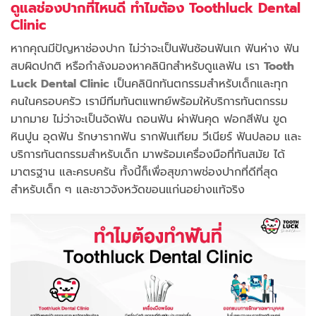
ดูแลช่องปากที่ไหนดี ทำไมต้อง Toothluck Dental
Clinic
หากคุณมีปัญหาช่องปาก ไม่ว่าจะเป็นฟันซ้อนฟันเก ฟันห่าง ฟัน
สบผิดปกติ หรือกำลังมองหาคลินิกสำหรับดูแลฟัน เรา
Tooth
Luck Dental Clinic
เป็นคลินิกทันตกรรมสำหรับเด็กและทุก
คนในครอบครัว เรามีทีมทันตแพทย์พร้อมให้บริการทันตกรรม
มากมาย ไม่ว่าจะเป็นจัดฟัน ถอนฟัน ผ่าฟันคุด ฟอกสีฟัน ขูด
หินปูน อุดฟัน รักษารากฟัน รากฟันเทียม วีเนียร์ ฟันปลอม และ
บริการทันตกรรมสำหรับเด็ก มาพร้อมเครื่องมือที่ทันสมัย ได้
มาตรฐาน และครบครัน ทั้งนี้ก็เพื่อสุขภาพช่องปากที่ดีที่สุด
สำหรับเด็ก ๆ และชาวจังหวัดขอนแก่นอย่างแท้จริง