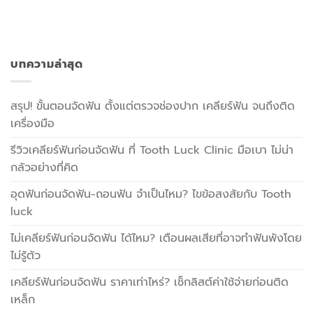
บทความล่าสุด
สรุป! ขั้นตอนจัดฟัน ตั้งแต่ตรวจช่องปาก เคลียร์ฟัน จนถึงติด
เครื่องมือ
รีวิวเคลียร์ฟันก่อนจัดฟัน ที่ Tooth Luck Clinic มือเบา ไม่น่า
กลัวอย่างที่คิด
อุดฟันก่อนจัดฟัน-ถอนฟัน จำเป็นไหม? ไขข้อสงสัยกับ Tooth
luck
ไม่เคลียร์ฟันก่อนจัดฟัน ได้ไหม? เตือนผลเสียที่อาจทำฟันพังโดย
ไม่รู้ตัว
เคลียร์ฟันก่อนจัดฟัน ราคาเท่าไหร่? เช็กลิสต์ค่าใช้จ่ายก่อนติด
เหล็ก