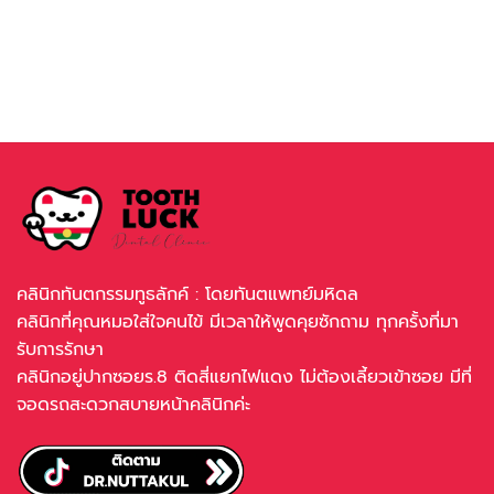
คลินิกทันตกรรมทูธลักค์ : โดยทันตแพทย์มหิดล
คลินิกที่คุณหมอใส่ใจคนไข้ มีเวลาให้พูดคุยซักถาม ทุกครั้งที่มา
รับการรักษา
คลินิกอยู่ปากซอยร.8 ติดสี่แยกไฟแดง ไม่ต้องเลี้ยวเข้าซอย มีที่
จอดรถสะดวกสบายหน้าคลินิกค่ะ