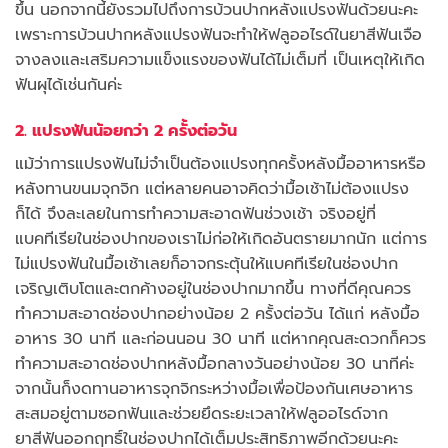
ขึ้น นอกจากนี้ยังรวมไปถึงการบ้วนปากหลังแปรงฟันด้วยนะคะ
เพราะการบ้วนปากหลังแปรงฟันจะทำให้ฟลูออไรด์ในยาสีฟันเจือ
จางลงและเสริมความแข็งแรงของฟันได้ไม่เต็มที่ เป็นเหตุให้เกิด
ฟันผุได้เช่นกันค่ะ
2. แปรงฟันน้อยกว่า 2 ครั้งต่อวัน
แม้ว่าการแปรงฟันไม่จำเป็นต้องแปรงทุกครั้งหลังมื้ออาหารหรือ
หลังทานขนมจุกจิก แต่หลายคนอาจคิดว่ามื้อเช้าไม่ต้องแปรง
ก็ได้ จึงละเลยในการทำความสะอาดฟันช่วงเช้า จริงอยู่ที่
แบคทีเรียในช่องปากของเราไม่ก่อให้เกิดอันตรายมากนัก แต่การ
ไม่แปรงฟันในมื้อเช้าเลยก็อาจกระตุ้นให้แบคทีเรียในช่องปาก
เจริญเติบโตและตกค้างอยู่ในช่องปากมากขึ้น ทางที่ดีคุณควร
ทำความสะอาดช่องปากอย่างน้อย 2 ครั้งต่อวัน ได้แก่ หลังมื้อ
อาหาร 30 นาที และก่อนนอน 30 นาที แต่หากคุณสะดวกก็ควร
ทำความสะอาดช่องปากหลังมื้อกลางวันอย่างน้อย 30 นาทีค่ะ
จากนั้นก็งดทานอาหารจุกจิกระหว่างมื้อเพื่อป้องกันเศษอาหาร
สะสมอยู่ตามซอกฟันและช่วยยึดระยะเวลาให้ฟลูออไรด์จาก
ยาสีฟันออกฤทธิ์ในช่องปากได้เต็มประสิทธิภาพอีกด้วยนะคะ