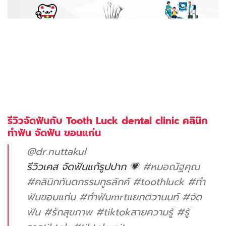
รีวิวจัดฟันกับ Tooth Luck dental clinic คลินิก
ทำฟัน จัดฟัน ขอนแก่น
@dr.nuttakul
รีวิวเคส จัดฟันแก้รูปปาก 💗
#หมอณัฐคุณ
#คลินิกทันตกรรมทูธลักค์
#toothluck
#ทํา
ฟันขอนแก่น
#ทําฟันmrtแยกติวานนท์
#จัด
ฟัน
#รักสุขภาพ
#tiktokสายความรู้
#รู้