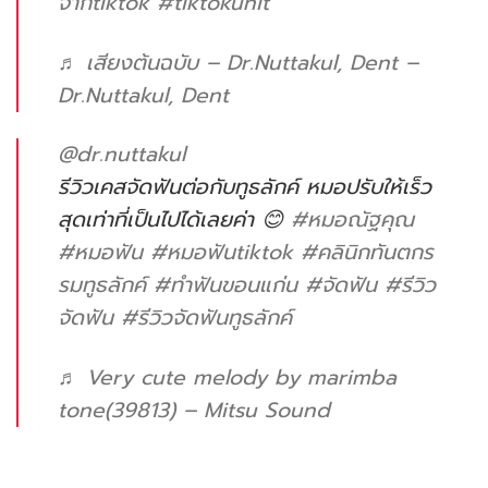
จากtiktok
#tiktokunit
♬ เสียงต้นฉบับ – Dr.Nuttakul, Dent –
Dr.Nuttakul, Dent
@dr.nuttakul
รีวิวเคสจัดฟันต่อกับทูธลักค์ หมอปรับให้เร็ว
สุดเท่าที่เป็นไปได้เลยค่า 😊
#หมอณัฐคุณ
#หมอฟัน
#หมอฟันtiktok
#คลินิกทันตกร
รมทูธลักค์
#ทําฟันขอนแก่น
#จัดฟัน
#รีวิว
จัดฟัน
#รีวิวจัดฟันทูธลักค์
♬ Very cute melody by marimba
tone(39813) – Mitsu Sound