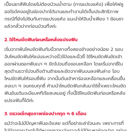
เปื้อนยาสีฟันโดยไม่ต้องบ้วนน้ำตาม (การแปรงแห้ง) เพื่อให้ฟลู
ออไรด์คงอยู่ในช่องปากได้นานและทำงานได้เต็มประสิทธิภาพ
กรณีที่ยังไม่ชินกับการแปรงแห้ง แนะนำให้จิบน้ำเพียง 1 ช้อนชา
แล้วกลั้วปากก่อนบ้วนทิ้งค่ะ
2. ใช้ไหมขัดฟันก่อนหรือหลังแปรงฟัน
เริ่มจากพันไหมขัดฟันกับนิ้วกลางทั้งสองข้างอย่างน้อย 2 รอบ
จับไหมขัดฟันให้แน่นระหว่างนิ้วโป้งและนิ้วชี้ ใช้ไหมขัดฟันขัดเข้า
ออกผ่านซอกฟันเบา ๆ ขัดไปจนถึงขอบเหงือก โดยเริ่มจากซี่ใน
สุดด้านขวาไปจนถึงด้านซ้ายและขัดจากฟันบนลงฟันล่าง โอบ
ไหมขัดฟันให้รอบซี่ฟัน จากนั้นดันเข้าหาร่องเหงือกและเคลื่อนขึ้น
ลงเบา ๆ จนครบทุกซี่ ห้ามนำไหมขัดฟันกลับมาใช้ซ้ำเพราะไหมขัด
ฟันอันเดิมจะมีแบคทีเรียสะสมอยู่ ทั้งนี้ใช้ไหมขัดฟันก่อนหรือหลัง
แปรงฟันก็ได้ค่ะ
3. ตรวจเช็กสุขภาพช่องปากทุก ๆ 6 เดือน
แม้ว่าจะไม่มีปัญหาฟันอะไรเลย แต่ก็อย่าชะล่าใจนะคะ เพราะการที่
ไม่มีอาการปวดไม่ได้หมายความว่าเราจะไม่มีปัญหาช่องปาก อย่าง