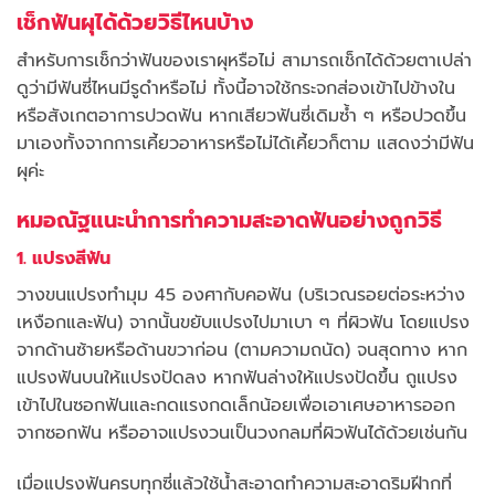
เช็กฟันผุได้ด้วยวิธีไหนบ้าง
สำหรับการเช็กว่าฟันของเราผุหรือไม่ สามารถเช็กได้ด้วยตาเปล่า
ดูว่ามีฟันซี่ไหนมีรูดำหรือไม่ ทั้งนี้อาจใช้กระจกส่องเข้าไปข้างใน
หรือสังเกตอาการปวดฟัน หากเสียวฟันซี่เดิมซ้ำ ๆ หรือปวดขึ้น
มาเองทั้งจากการเคี้ยวอาหารหรือไม่ได้เคี้ยวก็ตาม แสดงว่ามีฟัน
ผุค่ะ
หมอณัฐแนะนำการทำความสะอาดฟันอย่างถูกวิธี
1. แปรงสีฟัน
วางขนแปรงทำมุม 45 องศากับคอฟัน (บริเวณรอยต่อระหว่าง
เหงือกและฟัน) จากนั้นขยับแปรงไปมาเบา ๆ ที่ผิวฟัน โดยแปรง
จากด้านซ้ายหรือด้านขวาก่อน (ตามความถนัด) จนสุดทาง หาก
แปรงฟันบนให้แปรงปัดลง หากฟันล่างให้แปรงปัดขึ้น ถูแปรง
เข้าไปในซอกฟันและกดแรงกดเล็กน้อยเพื่อเอาเศษอาหารออก
จากซอกฟัน หรืออาจแปรงวนเป็นวงกลมที่ผิวฟันได้ด้วยเช่นกัน
เมื่อแปรงฟันครบทุกซี่แล้วใช้น้ำสะอาดทำความสะอาดริมฝีากที่