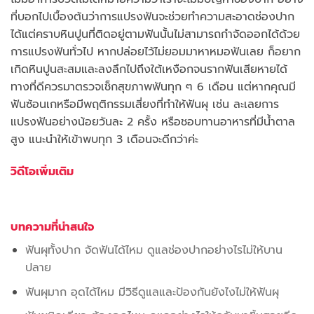
ที่บอกไปเบื้องต้นว่าการแปรงฟันจะช่วยทำความสะอาดช่องปาก
ได้แต่คราบหินปูนที่ติดอยู่ตามฟันนั้นไม่สามารถกำจัดออกได้ด้วย
การแปรงฟันทั่วไป หากปล่อยไว้ไม่ยอมมาหาหมอฟันเลย ก็อยาก
เกิดหินปูนสะสมและลงลึกไปถึงใต้เหงือกจนรากฟันเสียหายได้
ทางที่ดีควรมาตรวจเช็กสุขภาพฟันทุก ๆ 6 เดือน แต่หากคุณมี
ฟันซ้อนเกหรือมีพฤติกรรมเสี่ยงที่ทำให้ฟันผุ เช่น ละเลยการ
แปรงฟันอย่างน้อยวันละ 2 ครั้ง หรือชอบทานอาหารที่มีน้ำตาล
สูง แนะนำให้เข้าพบทุก 3 เดือนจะดีกว่าค่ะ
วิดีโอเพิ่มเติม
บทความที่น่าสนใจ
ฟันผุทั้งปาก จัดฟันได้ไหม ดูแลช่องปากอย่างไรไม่ให้บาน
ปลาย
ฟันผุมาก อุดได้ไหม มีวิธีดูแลและป้องกันยังไงไม่ให้ฟันผุ