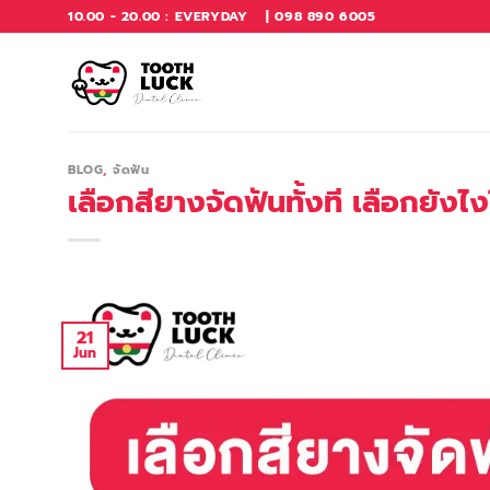
Skip
10.00 - 20.00 : EVERYDAY
| 098 890 6005
to
content
BLOG
,
จัดฟัน
เลือกสียางจัดฟันทั้งที เลือกยังไงให
21
Jun