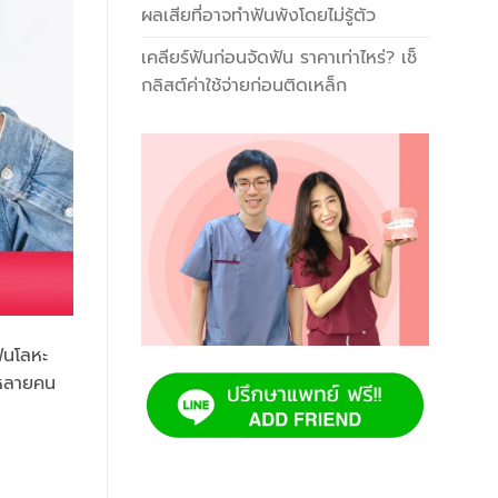
ผลเสียที่อาจทำฟันพังโดยไม่รู้ตัว
เคลียร์ฟันก่อนจัดฟัน ราคาเท่าไหร่? เช็
กลิสต์ค่าใช้จ่ายก่อนติดเหล็ก
ฟันโลหะ
ี หลายคน