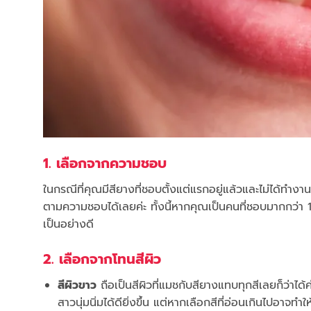
1. เลือกจากความชอบ
ในกรณีที่คุณมีสียางที่ชอบตั้งแต่แรกอยู่แล้วและไม่ได้ทำง
ตามความชอบได้เลยค่ะ ทั้งนี้หากคุณเป็นคนที่ชอบมากกว่า 1 สี
เป็นอย่างดี
2. เลือกจากโทนสีผิว
สีผิวขาว
ถือเป็นสีผิวที่แมชกับสียางแทบทุกสีเลยก็ว่าได
สาวนุ่มนิ่มได้ดียิ่งขึ้น แต่หากเลือกสีที่อ่อนเกินไปอาจทำ