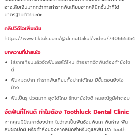
อาจเสียเงินมากกว่าการทำรากฟันเทียมจากคลินิกชั้นนำที่ได้
มาตรฐานด้วยนะคะ
คลิปวิดีโอเพิ่มเติม
https://www.tiktok.com/@dr.nuttakul/video/74066535
บทความที่น่าสนใจ
ใส่รากเทียมแล้วจัดฟันเลยได้ไหม ถ้าอยากจัดฟันต้องทำยังไง
ดี
ฟันหมดปาก ทำรากฟันเทียมทั้งปากได้ไหม มีขั้นตอนยังไง
บ้าง
ฟันเป็นรู ปวดมาก อุดได้ไหม รักษายังไงดี หมอณัฐมีคำตอบ
จัดฟันที่ไหนดี ทำไมต้อง Toothluck Dental Clinic
หากคุณมีปัญหาช่องปาก ไม่ว่าจะเป็นฟันซ้อนฟันเก ฟันห่าง ฟัน
สบผิดปกติ หรือกำลังมองหาคลินิกสำหรับดูแลฟัน เรา
Tooth