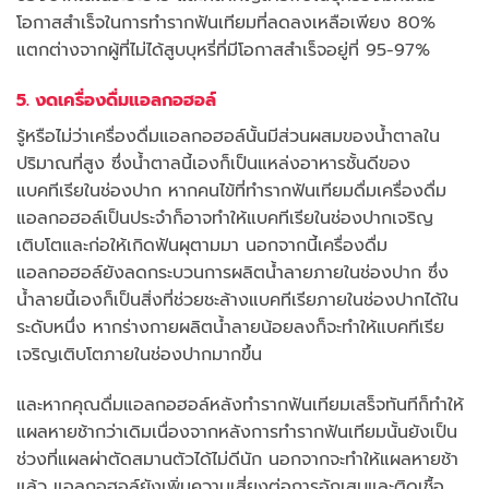
โอกาสสำเร็จในการทำรากฟันเทียมที่ลดลงเหลือเพียง 80%
แตกต่างจากผู้ที่ไม่ได้สูบบุหรี่ที่มีโอกาสสำเร็จอยู่ที่ 95-97%
5. งดเครื่องดื่มแอลกอฮอล์
รู้หรือไม่ว่าเครื่องดื่มแอลกอฮอล์นั้นมีส่วนผสมของน้ำตาลใน
ปริมาณที่สูง ซึ่งน้ำตาลนี้เองก็เป็นแหล่งอาหารชั้นดีของ
แบคทีเรียในช่องปาก หากคนไข้ที่ทำรากฟันเทียมดื่มเครื่องดื่ม
แอลกอฮอล์เป็นประจำก็อาจทำให้แบคทีเรียในช่องปากเจริญ
เติบโตและก่อให้เกิดฟันผุตามมา นอกจากนี้เครื่องดื่ม
แอลกอฮอล์ยังลดกระบวนการผลิตน้ำลายภายในช่องปาก ซึ่ง
น้ำลายนี้เองก็เป็นสิ่งที่ช่วยชะล้างแบคทีเรียภายในช่องปากได้ใน
ระดับหนึ่ง หากร่างกายผลิตน้ำลายน้อยลงก็จะทำให้แบคทีเรีย
เจริญเติบโตภายในช่องปากมากขึ้น
และหากคุณดื่มแอลกอฮอล์หลังทำรากฟันเทียมเสร็จทันทีก็ทำให้
แผลหายช้ากว่าเดิมเนื่องจากหลังการทำรากฟันเทียมนั้นยังเป็น
ช่วงที่แผลผ่าตัดสมานตัวได้ไม่ดีนัก นอกจากจะทำให้แผลหายช้า
แล้ว แอลกอฮอล์ยังเพิ่มความเสี่ยงต่อการอักเสบและติดเชื้อ