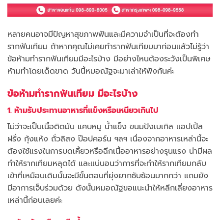
หลายคนอาจมีปัญหาสุขภาพฟันและมีความจำเป็นที่จะต้องทำ
รากฟันเทียม ถ้าหากคุณไม่เคยทำรากฟันเทียมมาก่อนแล้วไม่รู้ว่า
ข้อห้ามทำรากฟันเทียมมีอะไรบ้าง มีอย่างไหนต้องระวังเป็นพิเศษ
ห้ามทำโดยเด็ดขาด วันนี้หมอณัฐจะมาเล่าให้ฟังกันค่ะ
ข้อห้ามทำรากฟันเทียม มีอะไรบ้าง
1. ห้ามรับประทานอาหารที่แข็งหรือเหนียวเกินไป
ไม่ว่าจะเป็นเนื้อติดมัน แคบหมู น้ำแข็ง ขนมปังเบเกิล แอปเปิ้ล
ฝรั่ง กุ้งแห้ง ถั่วลิสง ป๊อปคอร์น ฯลฯ เนื่องจากอาหารเหล่านี้จะ
ต้องใช้แรงในการบดเคี้ยวหรือฉีกเนื้ออาหารอย่างรุนแรง น่ามีผล
ทำให้รากเทียมหลุดได้ และแน่นอนว่าการที่จะทำให้รากเทียมกลับ
เข้าที่เหมือนเดิมนั้นจะมีขั้นตอนที่ยุ่งยากซับซ้อนมากกว่า แถมยัง
มีอาการเจ็บร่วมด้วย ดังนั้นหมอณัฐขอแนะนำให้หลีกเลี่ยงอาหาร
เหล่านี้ก่อนเลยค่ะ