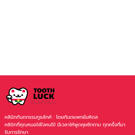
คลินิกทันตกรรมทูธลักค์ : โดยทันตแพทย์มหิดล
คลินิกที่คุณหมอใส่ใจคนไข้ มีเวลาให้พูดคุยซักถาม ทุกครั้งที่มา
รับการรักษา