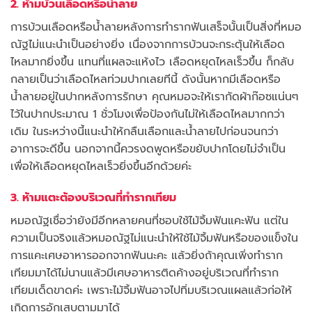
2. ห้ามบ้วนเลือดหรือน้ำลาย
การบ้วนเลือดหรือน้ำลายหลังการทำรากฟันเสร็จนั้นเป็นสิ่งที่หมอ
ณัฐไม่แนะนำเป็นอย่างยิ่ง เนื่องจากการบ้วนจะกระตุ้นให้เลือด
ไหลมากยิ่งขึ้น แทนที่แผลจะแห้งไว เลือดหยุดไหลเร็วขึ้น ก็กลับ
กลายเป็นว่าเลือดไหลท่วมปากเลยทีนี้ ดังนั้นหากมีเลือดหรือ
น้ำลายอยู่ในปากหลังการรักษา คุณหมอจะให้เรากัดผ้าก๊อซแน่นๆ
ไว้ในปากประมาณ 1 ชั่วโมงเพื่อป้องกันไม่ให้เลือดไหลมากกว่า
เดิม ในระหว่างนี้แนะนำให้กลืนเลือกและน้ำลายไปก่อนจนกว่า
อาการจะดีขึ้น นอกจากนี้ควรงดพูดหรือขยับปากโดยไม่จำเป็น
เพื่อให้เลือดหยุดไหลเร็วยิ่งขึ้นอีกด้วยค่ะ
3. ห้ามแตะต้องบริเวณที่ทำรากเทียม
หมอณัฐเชื่อว่ายังมีอีกหลายคนที่ชอบใช้ไม้จิ้มฟันแคะฟัน แต่ใน
ความเป็นจริงแล้วหมอณัฐไม่แนะนำให้ใช้ไม้จิ้มฟันหรือของแข็งใน
การแคะเศษอาหารออกจากฟันนะคะ แล้วยิ่งถ้าคุณเพิ่งทำราก
เทียมมาได้ไม่นานแล้วมีเศษอาหารติดค้างอยู่บริเวณที่ทำราก
เทียมเด็ดขาดค่ะ เพราะไม้จิ้มฟันอาจไปทิ่มบริเวณแผลแล้วก่อให้
เกิดการอักเสบตามมาได้