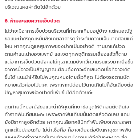
บริเวณแผลผ่าตัดได้อีกด้วย
6. ห้ามละเลยความเจ็บปวด
ไม่ว่าจะมีอาการเจ็บปวดบริเวณที่ทำรากเทียมอยู่บ้าง แต่หมอณัฐ
ขอแนะนำให้คุณหมั่นสังเกตอาการดูว่าระดับความเจ็บมากน้อยแค่
ไหน หากคุณดูแลสุขภาพช่องปากเป็นอย่างดี ทานยาแก้ปวด
ตามคำแนะนำของแพทย์ และงดทุกพฤติกรรมเสี่ยงแล้วก็ตาม
แต่อาการเจ็บปวดยังคงไม่ทุเลาแถมยังทวีความรุนแรงมากยิ่งขึ้น
อาการนี้อาจเป็นสัญญาณเตือนถึงภาวะอักเสบติดเชื้อที่อาจเกิด
ขึ้นได้ แนะนำให้รีบไปพบคุณหมอโดยเร็วที่สุด ไม่ต้องรอตามนัด
หมายแล้วค่อยไปนะคะ เพราะหากปล่อยไว้นานเกินไปก็อัดเสียงต่อ
ปัญหาสุขภาพช่องปากที่เพิ่มขึ้นได้อีกด้วยค่ะ
สุดท้ายนี้หมอณัฐขอแนะนำให้คุณศึกษาข้อมูลให้ดีก่อนตัดสินใจ
ทำรากฟันเทียมนะคะ เพราะรากฟันเทียมนั้นติดแล้วติดเลย แถม
ยังมีราคาสูงอีกด้วย หากคุณเลือกคลินิกทำฟันเพียงเพราะราคา
ถูกแต่ไม่ปลอดภัย ไม่น่าเชื่อถือ ก็อาจเสี่ยงต่อปัญหาสุขภาพฟัน
และเหงือกที่อาจเกิดขึ้นจนต้องมานั่งตามแก้อีกในระยะยาว ซึ่ง