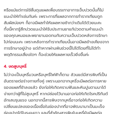
หรือแม้แต่การใช้ลิ้นดุนแผลเพื่อบรรเทาอาการเจ็บปวดนั้นก็ไม่
แนะนำให้ทำเช่นกันค่ะ เพราะการที่แผลจากการทำรากเทียมถูก
สัมผัสบ่อยๆ ก็อาจมีผลทำให้แผลหายช้ากว่าเดิมได้ด้วยนะคะ
ทั้งนี้หากรู้สึกปวดแนะนำให้รับประทานยาแก้ปวดตามคำแนะนำ
ของคุณหมอและพยายามอดทนกับความเจ็บปวดหลังการรักษา
ไปก่อนนะคะ เพราะหลังการทำรากเทียมนั้นอาจมีผลข้างเคียงจาก
การรักษาอยู่บ้าง แต่ถ้าหากผ่านพ้นช่วงนี้ไปได้โดยที่ไม่ได้ทำ
พฤติกรรมเสี่ยงใดๆ ก็จะช่วยให้แผลหายเร็วยิ่งขึ้นค่ะ
4. งดสูบบุหรี่
ไม่ว่าจะเป็นบุหรี่มวนหรือบุหรี่ไฟฟ้าก็ตาม ล้วนแต่มีสารพิษที่เป็น
อันตรายต่อร่างกายทั้งคู่ เพราะนอกจากบุหรี่จะมีผลต่อการหาย
ของแผลที่ช้าลงแล้ว ยังก่อให้เกิดคราบฟันและหินปูนตามมาได้
ง่ายกว่าผู้ที่ไม่สูบบุหรี่ หากปล่อยไว้นานอาจก่อให้เกิดโรคปริทันต์
อักเสบรุนแรง นอกจากนี้สารพิษจากบุหรี่อาจก่อให้เกิดความ
เปลี่ยนแปลงของเนื้อเยื่อในช่องปากที่อาจพัฒนามาเป็นมะเร็ง
ช่องปากได้ในระยะยาว และที่สำคัญสารพิษในบุหรี่ยังมีผลต่อ