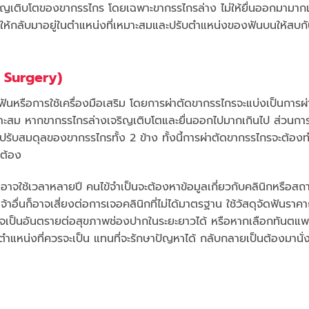
ิญเติบโตของขากรรไกร โดยเฉพาะขากรรไกรล่าง ไม่ให้ยื่นออกมามาก
ิดให้กลับมาอยู่ในตำแหน่งที่เหมาะสมและปรับตำแหน่งของฟันบนให้สบกั
c Surgery)
ฟันหรือการใช้เครื่องมือเสริม โดยการผ่าตัดขากรรไกรจะแบ่งเป็นการผ
หมาะสม หากขากรรไกรล่างเจริญเติบโตและยื่นออกไปมากเกินไป ส่วนการ
ปรับสมดุลของขากรรไกรทั้ง 2 ข้าง ทั้งนี้การผ่าตัดขากรรไกรจะต้องท
กต้อง
อาจใช้เวลาหลายปี คนไข้จำเป็นจะต้องหาข้อมูลเกี่ยวกับคลินิกหรือสถ
าอื่นก็อาจเสี่ยงต่อการเจอคลินิกที่ไม่ได้มาตรฐาน ใช้วัสดุจัดฟันราคาถู
อาจเป็นอันตรายต่อสุขภาพช่องปากในระยะยาวได้ หรือหากเลือกทันตแพท
ตำแหน่งที่ควรจะเป็น แทนที่จะรักษาปัญหาได้ กลับกลายเป็นต้องมานั่