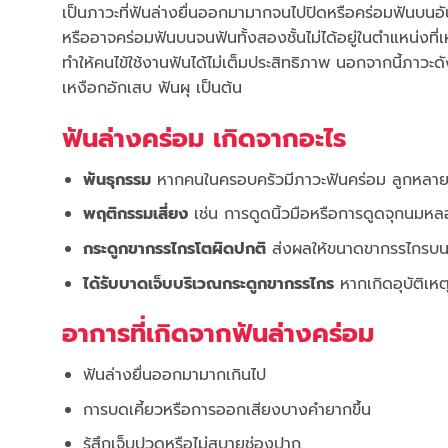
เป็นภาวะที่ฟันล่างยื่นออกมามากจนไปปิดหรือคร่อมฟันบนอัน
หรืออาจคร่อมฟันบนจนฟันทั้งสองชั้นไม่ได้อยู่ในตำแหน่งที
ทำให้คนไข้ใช้งานฟันได้ไม่เต็มประสิทธิภาพ นอกจากนี้ภาวะดั
เหงือกอักเสบ ฟันผุ เป็นต้น
ฟันล่างคร่อม เกิดจากอะไร
พันธุกรรม
หากคนในครอบครัวมีภาวะฟันคร่อม ลูกหลายก็มีโ
พฤติกรรมเสี่ยง
เช่น การดูดนิ้วมือหรือการดูดจุกนมห
กระดูกขากรรไกรโตผิดปกติ
ส่งผลให้ขนาดขากรรไกรบนแล
ได้รับบาดเจ็บบริเวณกระดูกขากรรไกร
หากเกิดอุบัติเห
อาการที่เกิดจากฟันล่างคร่อม
ฟันล่างยื่นออกมามากเกินไป
การบดเคี้ยวหรือการออกเสียงบางคำยากขึ้น
รู้สึกเจ็บปวดหรือไม่สบายช่องปาก