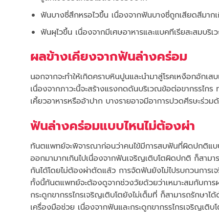
ฟันบางซี่สึกหรอไวขึ้น เนื่องจากฟันบางซี่ถูกเสียดสีมากเ
ฟันผุไวขึ้น เนื่องจากมีเศษอาหารและแบคทีเรียสะสมบริเ
ผลข้างเคียงจากฟันล่างคร่อม
นอกจากจะทำให้เกิดคราบหินปูนและนำมาสู่โรคเหงือกอักเสบแ
เนื่องจากภาวะนี้จะสร้างแรงกดดันบริเวณข้อต่อขากรรไกร ท
เคี้ยวอาหารหรืออ้าปาก บางรายอาจมีอาการปวดศีรษะร่วมด้
ฟันล่างคร่อมแบบไหนไม่ต้องผ่า
ทันตแพทย์จะพิจารณาก่อนว่าคนไข้มีการสบฟันที่ผิดปกติแบบใ
ออกมามากเกินไปเนื่องจากฟันเจริญเติบโตผิดปกติ ก็สามารถร
กันได้โดยไม่ต้องผ่าตัดแล้ว การจัดฟันยังไม่ไปรบกวนการเจ
ทั้งนี้ทันตแพทย์จะต้องดูจากช่วงวัยด้วยว่าเหมาะสมกับการผ่าตั
กระดูกขากรรไกรเจริญเติบโตยังไม่เต็มที่ ก็สามารถรักษาได้ด
เครื่องมือช่วย เนื่องจากฟันและกระดูกขากรรไกรเจริญเติบโต