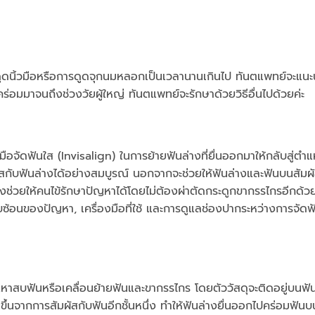
ูดนิ้วมือหรือการดูดจุกนมหลอกเป็นเวลานานเกินไป ทันตแพทย์จะแนะนำ
อมมาจนถึงช่วงวัยผู้ใหญ่ ทันตแพทย์จะรักษาด้วยวิธีอื่นไปด้วยค่ะ
ือจัดฟันใส (Invisalign) ในการย้ายฟันล่างที่ยื่นออกมาให้กลับสู่ตำแห
ัสกับฟันล่างได้อย่างสมบูรณ์ นอกจากจะช่วยให้ฟันล่างและฟันบนสัมผั
ังช่วยให้คนไข้รักษาปัญหาได้โดยไม่ต้องผ่าตัดกระดูกขากรรไกรอีกด้วย
ซับซ้อนของปัญหา, เครื่องมือที่ใช้ และการดูแลช่องปากระหว่างการจัด
ัญหาสบฟันหรือเคลื่อนย้ายฟันและขากรรไกร โดยตัววัสดุจะติดอยู่บนฟั
ึ้นจากการสัมผัสกับฟันอีกชั้นหนึ่ง ทำให้ฟันล่างยื่นออกไปคร่อมฟันบน