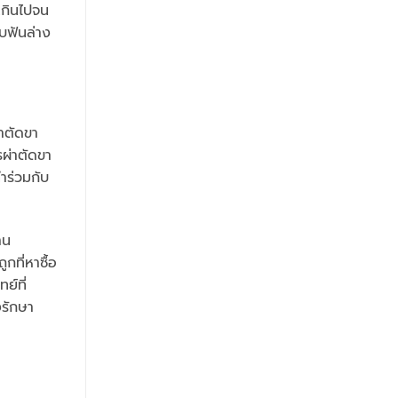
เกินไปจน
บฟันล่าง
่าตัดขา
ผ่าตัดขา
ำร่วมกับ
าน
กที่หาซื้อ
ย์ที่
งรักษา