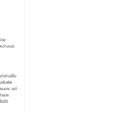
ด้วย
ะหว่างบด
าล่างยื่น
งสัมผัส
วยนะคะ แต่
ฟันและ
ือใช้