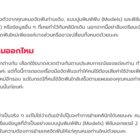
ใบส่งตัวจากคุณหมอจัดฟันท่านเดิม, แบบปูนพิมพ์ฟัน (Models) และฟิล์
 หรือข้อมูลอื่น ๆ ที่เคยทำไว้กับคลินิกเดิม นอกจากนี้อย่าลืมเตรียมเงิ
จัดฟันใหม่เพียงแค่บางส่วนหรืออาจเปลี่ยนทั้งหมดด้วยนะคะ
ดิมออกไหม
ตกต่างกัน เลือกใช้ขนาดลวดต่างกันตามประสบการณ์ของแต่ละท่าน ทำ
ะ แต่ทั้งนี้การถอดเครื่องมือจัดฟันจะทำให้คนไข้ต้องเสียค่าใช้จ่ายเพิ่ม
ดฟันใหม่อีกรอบ แต่ในกรณีที่คนไข้จัดฟันใกล้เสร็จตามแผนของคุณหมอท่า
นั้นก่อนค่ะ
ป็นจริง ๆ แต่ไม่ใช่ว่าเดินเข้าไปปุ๊บจะทำการย้ายคลินิกได้เลยนะคะ คน
ยมข้อมูลที่จำเป็นอย่างแบบปูนพิมพ์ฟัน (Models) ฟิล์มเอกซเรย์ 2 ฟ
์ในความต้องการย้ายเคสจัดฟันให้แก่คุณหมอท่านใหม่ด้วยนะคะ