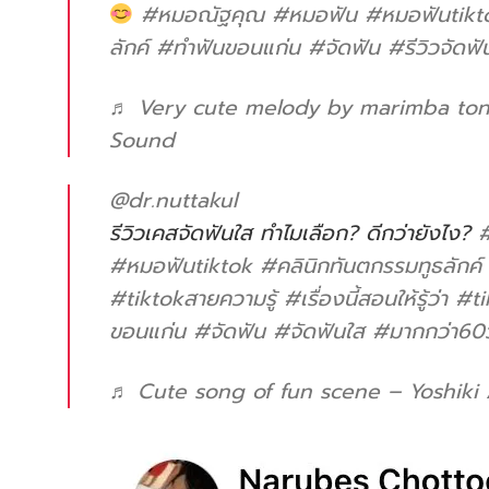
#หมอณัฐคุณ
#หมอฟัน
#หมอฟันtikt
ลักค์
#ทําฟันขอนแก่น
#จัดฟัน
#รีวิวจัดฟั
♬ Very cute melody by marimba tone
Sound
@dr.nuttakul
รีวิวเคสจัดฟันใส ทำไมเลือก? ดีกว่ายังไง?
#หมอฟันtiktok
#คลินิกทันตกรรมทูธลักค์
#tiktokสายความรู้
#เรื่องนี้สอนให้รู้ว่า
#ti
ขอนแก่น
#จัดฟัน
#จัดฟันใส
#มากกว่า60ว
♬ Cute song of fun scene – Yoshiki