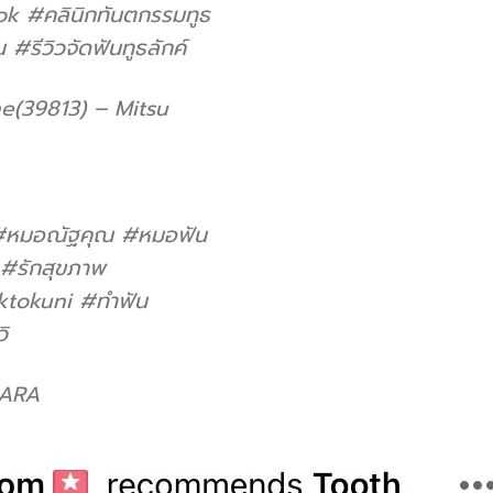
ok
#คลินิกทันตกรรมทูธ
น
#รีวิวจัดฟันทูธลักค์
(39813) – Mitsu
#หมอณัฐคุณ
#หมอฟัน
#รักสุขภาพ
ktokuni
#ทําฟัน
ิ
 ARA