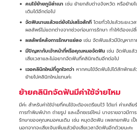
คนไข้ย้ายภูมิลำเนา
เช่น ย้ายกลับต่างจังหวัด หรือย้ายไ
เดิมได้อีกต่อไป
จัดฟันนานแล้วแต่ยังไม่เสร็จสักที
โดยทั่วไปแล้วระยะเวลาก
ผลลัพธ์ไม่แตกต่างจากช่วงก่อนการรักษา ทำให้ต้องเปลี
ผลลัพธ์หลังการรักษาแย่ลง
เช่น จัดฟันแล้วมีปัญหาภาย
มีปัญหากับเจ้าหน้าที่หรือคุณหมอจัดฟัน
เช่น จัดฟันแล้ว
เสียเวลาและไม่อยากจัดฟันที่คลินิกเดิมอีกต่อไป
เจอคลินิกใหม่ที่ถูกใจกว่า
หากคนไข้จัดฟันไปได้สักพักแล้วเห
ย้ายไปคลินิกใหม่แทนค่ะ
ย้ายคลินิกจัดฟันมีค่าใช้จ่ายไหม
มีค่ะ สำหรับค่าใช้จ่ายที่คนไข้จะต้องเตรียมไว้ ได้แก่ ค่าเคลี
การทำพิมพ์ปาก ถ่ายรูป และเอ็กซเรย์ใหม่ บางรายอาจมีการถอน
รักษาของคุณหมอคนเดิม เช่น หมุดจัดฟัน เพลทยกฟัน เป็นต้
นอกจากจะเสียเงินเพิ่มแล้วยังเสียเวลาจัดฟันอีกด้วยนะคะ