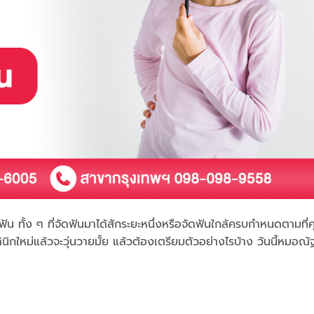
ดฟัน ทั้ง ๆ ที่จัดฟันมาได้สักระยะหนึ่งหรือจัดฟันใกล้ครบกำหนดตามที
นิกใหม่แล้วจะวุ่นวายมั้ย แล้วต้องเตรียมตัวอย่างไรบ้าง วันนี้หมอณั