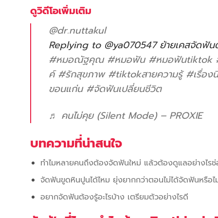
ดูวิดีโอเพิ่มเติม
@dr.nuttakul
Replying to @ya070547 ย้ายเคสจัดฟันต้
#หมอณัฐคุณ
#หมอฟัน
#หมอฟันtiktok
ค์
#รักสุขภาพ
#tiktokสายความรู้
#เรื่องนี
ขอนแก่น
#จัดฟันเปลี่ยนชีวิต
♬ คนไม่คุย (Silent Mode) – PROXIE
บทความที่น่าสนใจ
ทำไมหลายคนถึงต้องจัดฟันใหม่ แล้วต้องดูแลอย่างไรช
จัดฟันขูดหินปูนได้ไหม ยุ่งยากกว่าตอนไม่ได้จัดฟันหรือไม
อยากจัดฟันต้องรู้อะไรบ้าง เตรียมตัวอย่างไรดี