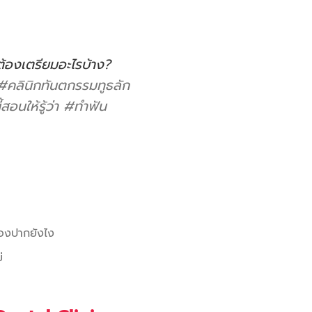
องเตรียมอะไรบ้าง?
#คลินิกทันตกรรมทูธลัก
้สอนให้รู้ว่า
#ทําฟัน
่องปากยังไง
่