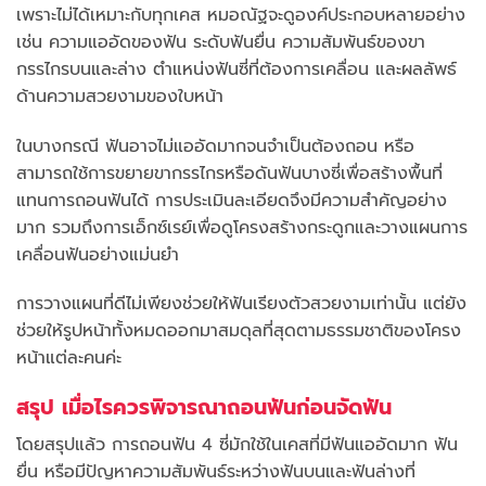
เพราะไม่ได้เหมาะกับทุกเคส หมอณัฐจะดูองค์ประกอบหลายอย่าง
เช่น ความแออัดของฟัน ระดับฟันยื่น ความสัมพันธ์ของขา
กรรไกรบนและล่าง ตำแหน่งฟันซี่ที่ต้องการเคลื่อน และผลลัพธ์
ด้านความสวยงามของใบหน้า
ในบางกรณี ฟันอาจไม่แออัดมากจนจำเป็นต้องถอน หรือ
สามารถใช้การขยายขากรรไกรหรือดันฟันบางซี่เพื่อสร้างพื้นที่
แทนการถอนฟันได้ การประเมินละเอียดจึงมีความสำคัญอย่าง
มาก รวมถึงการเอ็กซ์เรย์เพื่อดูโครงสร้างกระดูกและวางแผนการ
เคลื่อนฟันอย่างแม่นยำ
การวางแผนที่ดีไม่เพียงช่วยให้ฟันเรียงตัวสวยงามเท่านั้น แต่ยัง
ช่วยให้รูปหน้าทั้งหมดออกมาสมดุลที่สุดตามธรรมชาติของโครง
หน้าแต่ละคนค่ะ
สรุป เมื่อไรควรพิจารณาถอนฟันก่อนจัดฟัน
โดยสรุปแล้ว การถอนฟัน 4 ซี่มักใช้ในเคสที่มีฟันแออัดมาก ฟัน
ยื่น หรือมีปัญหาความสัมพันธ์ระหว่างฟันบนและฟันล่างที่