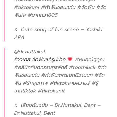
#tiktokuni
#ทําฟันขอนแก่น
#จัดฟัน
#จัด
ฟันใส
#มากกว่า60วิ
♬ Cute song of fun scene – Yoshiki
ARA
@dr.nuttakul
รีวิวเคส จัดฟันแก้รูปปาก
#หมอณัฐคุณ
#คลินิกทันตกรรมทูธลักค์
#toothluck
#ทํา
ฟันขอนแก่น
#ทําฟันmrtแยกติวานนท์
#จัด
ฟัน
#รักสุขภาพ
#tiktokสายความรู้
#รู้
จากtiktok
#tiktokunit
♬ เสียงต้นฉบับ – Dr.Nuttakul, Dent –
Dr.Nuttakul, Dent