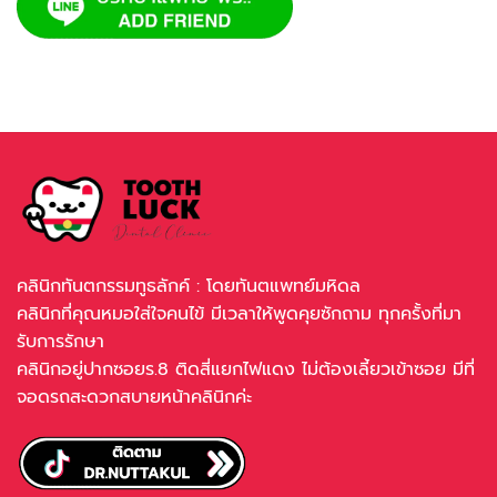
คลินิกทันตกรรมทูธลักค์ : โดยทันตแพทย์มหิดล
คลินิกที่คุณหมอใส่ใจคนไข้ มีเวลาให้พูดคุยซักถาม ทุกครั้งที่มา
รับการรักษา
คลินิกอยู่ปากซอยร.8 ติดสี่แยกไฟแดง ไม่ต้องเลี้ยวเข้าซอย มีที่
จอดรถสะดวกสบายหน้าคลินิกค่ะ