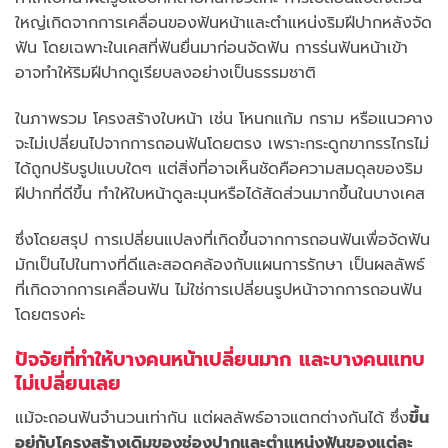
ใหญ่เกิดจากการเคลื่อนของฟันหน้าและตำแหน่งริมฝีปากหลังจัด
ฟัน โดยเฉพาะในเคสที่ฟันยื่นมาก่อนจัดฟัน การร่นฟันหน้าเข้า
อาจทำให้ริมฝีปากดูเรียบลงอย่างเป็นธรรมชาติ
ในภาพรวม โครงสร้างใบหน้า เช่น โหนกแก้ม กราม หรือแนวคาง
จะไม่เปลี่ยนไปจากการถอนฟันโดยตรง เพราะกระดูกขากรรไกรไม่
ได้ถูกปรับรูปแบบใดๆ แต่สิ่งที่อาจเห็นชัดคือความสมดุลของริม
ฝีปากที่ดีขึ้น ทำให้ใบหน้าดูละมุนหรือได้สัดส่วนมากขึ้นในบางเคส
ซึ่งโดยสรุป การเปลี่ยนแปลงที่เกิดขึ้นจากการถอนฟันเพื่อจัดฟัน
มักเป็นไปในทางที่ดีและสอดคล้องกับแผนการรักษา เป็นผลลัพธ์
ที่เกิดจากการเคลื่อนฟัน ไม่ใช่การเปลี่ยนรูปหน้าจากการถอนฟัน
โดยตรงค่ะ
ปัจจัยที่ทำให้บางคนหน้าเปลี่ยนมาก และบางคนแทบ
ไม่เปลี่ยนเลย
แม้จะถอนฟันจำนวนเท่ากัน แต่ผลลัพธ์อาจแตกต่างกันได้ ซึ่ง
ขึ้น
อยู่กับโครงสร้างเดิมของช่องปากและตำแหน่งฟันของแต่ละ