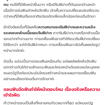
คน
คนไข้ที่มีฟันหน้ายื่นมาก หรือมีริมฝีปากที่ดันออกด้านหน้า
เมื่อมีการร่นฟันเข้าหลังจัดฟัน มักเห็นความเปลี่ยนแปลงชัดเจน
กว่าคนที่มีฟันเรียงปกติแต่แออัดเพียงเล็กน้อยก่อนเริ่มรักษา
อีกปัจจัยหนึ่งที่มีผลคือ
ความหนาของริมฝีปากและความแข็ง
แรงของกล้ามเนื้อรอบริมฝีปาก
หากริมฝีปากบางหรือกล้ามเนื้อ
รอบปากทำงานมาก การเคลื่อนฟันอาจทำให้แนวริมฝีปากเปลี่ยน
ได้ชัดกว่า แต่ถ้าริมฝีปากหนา การเคลื่อนฟันอาจไม่เห็นผลต่อรูป
หน้ามากนักค่ะ
ดังนั้น แม้จะเป็นการถอนฟันเหมือนกัน แต่ผลลัพธ์หลังจัดฟัน
แตกต่างกันได้ตามลักษณะฟันและโครงหน้าเดิมของแต่ละบุคคล
หมอณัฐจึงต้องประเมินโครงสร้างหน้าและแผนการเคลื่อนฟัน
อย่างละเอียดก่อนเริ่มการรักษาค่ะ
ถอนฟันจัดฟันทำให้หน้าตอบไหม เรื่องจริงหรือความ
เข้าใจผิด
คำว่าหน้าตอบเป็นสิ่งที่หลายคนกังวลมากที่สุด แต่หมอณัฐ