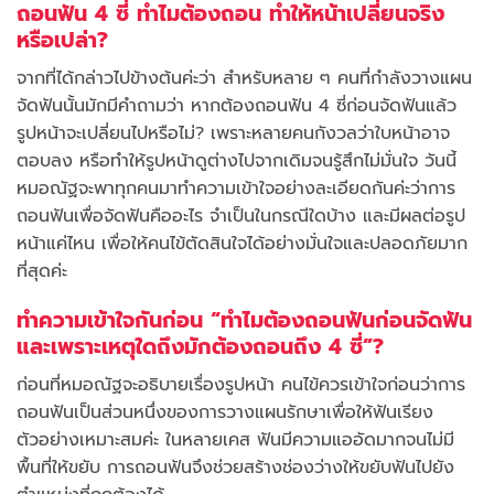
ถอนฟัน 4 ซี่ ทำไมต้องถอน ทำให้หน้าเปลี่ยนจริง
หรือเปล่า?
จากที่ได้กล่าวไปข้างต้นค่ะว่า สำหรับหลาย ๆ คนที่กำลังวางแผน
จัดฟันนั้นมักมีคำถามว่า หากต้องถอนฟัน 4 ซี่ก่อนจัดฟันแล้ว
รูปหน้าจะเปลี่ยนไปหรือไม่? เพราะหลายคนกังวลว่าใบหน้าอาจ
ตอบลง หรือทำให้รูปหน้าดูต่างไปจากเดิมจนรู้สึกไม่มั่นใจ วันนี้
หมอณัฐจะพาทุกคนมาทำความเข้าใจอย่างละเอียดกันค่ะว่าการ
ถอนฟันเพื่อจัดฟันคืออะไร จำเป็นในกรณีใดบ้าง และมีผลต่อรูป
หน้าแค่ไหน เพื่อให้คนไข้ตัดสินใจได้อย่างมั่นใจและปลอดภัยมาก
ที่สุดค่ะ
ทำความเข้าใจกันก่อน “ทำไมต้องถอนฟันก่อนจัดฟัน
และเพราะเหตุใดถึงมักต้องถอนถึง 4 ซี่”?
ก่อนที่หมอณัฐจะอธิบายเรื่องรูปหน้า คนไข้ควรเข้าใจก่อนว่าการ
ถอนฟันเป็นส่วนหนึ่งของการวางแผนรักษาเพื่อให้ฟันเรียง
ตัวอย่างเหมาะสมค่ะ ในหลายเคส ฟันมีความแออัดมากจนไม่มี
พื้นที่ให้ขยับ การถอนฟันจึงช่วยสร้างช่องว่างให้ขยับฟันไปยัง