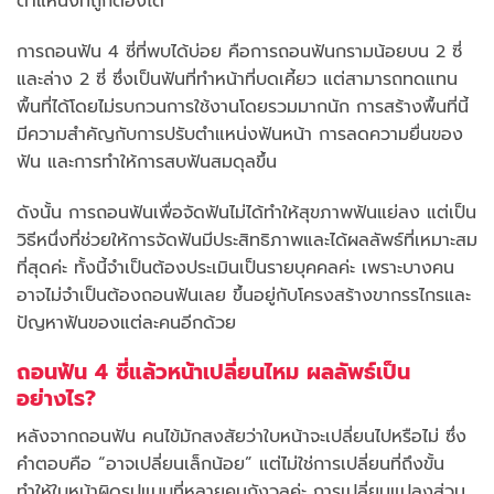
ตำแหน่งที่ถูกต้องได้
การถอนฟัน 4 ซี่ที่พบได้บ่อย คือการถอนฟันกรามน้อยบน 2 ซี่
และล่าง 2 ซี่ ซึ่งเป็นฟันที่ทำหน้าที่บดเคี้ยว แต่สามารถทดแทน
พื้นที่ได้โดยไม่รบกวนการใช้งานโดยรวมมากนัก การสร้างพื้นที่นี้
มีความสำคัญกับการปรับตำแหน่งฟันหน้า การลดความยื่นของ
ฟัน และการทำให้การสบฟันสมดุลขึ้น
ดังนั้น การถอนฟันเพื่อจัดฟันไม่ได้ทำให้สุขภาพฟันแย่ลง แต่เป็น
วิธีหนึ่งที่ช่วยให้การจัดฟันมีประสิทธิภาพและได้ผลลัพธ์ที่เหมาะสม
ที่สุดค่ะ ทั้งนี้จำเป็นต้องประเมินเป็นรายบุคคลค่ะ เพราะบางคน
อาจไม่จำเป็นต้องถอนฟันเลย ขึ้นอยู่กับโครงสร้างขากรรไกรและ
ปัญหาฟันของแต่ละคนอีกด้วย
ถอนฟัน 4 ซี่แล้วหน้าเปลี่ยนไหม ผลลัพธ์เป็น
อย่างไร?
หลังจากถอนฟัน คนไข้มักสงสัยว่าใบหน้าจะเปลี่ยนไปหรือไม่ ซึ่ง
คำตอบคือ “อาจเปลี่ยนเล็กน้อย” แต่ไม่ใช่การเปลี่ยนที่ถึงขั้น
ทำให้ใบหน้าผิดรูปแบบที่หลายคนกังวลค่ะ การเปลี่ยนแปลงส่วน