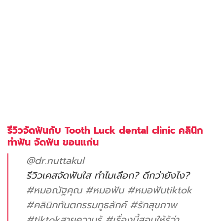
รีวิวจัดฟันกับ Tooth Luck dental clinic คลินิก
ทำฟัน จัดฟัน ขอนแก่น
@dr.nuttakul
รีวิวเคสจัดฟันใส ทำไมเลือก? ดีกว่ายังไง?
#หมอณัฐคุณ
#หมอฟัน
#หมอฟันtiktok
#คลินิกทันตกรรมทูธลักค์
#รักสุขภาพ
#tiktokสายความรู้
#เรื่องนี้สอนให้รู้ว่า