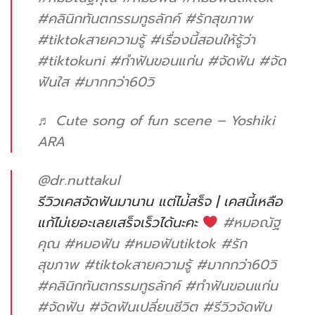
#คลินิกทันตกรรมทูธลักค์
#รักสุขภาพ
#tiktokสายความรู้
#เรื่องนี้สอนให้รู้ว่า
#tiktokuni
#ทําฟันขอนแก่น
#จัดฟัน
#จัด
ฟันใส
#มากกว่า60วิ
♬ Cute song of fun scene – Yoshiki
ARA
@dr.nuttakul
รีวิวเคสจัดฟันมานาน แต่ไม่้สร็จ | เคสนี้เหลือ
แก้ไม่เยอะเลยเสร็จเร็วได้นะคะ
#หมอณัฐ
คุณ
#หมอฟัน
#หมอฟันtiktok
#รัก
สุขภาพ
#tiktokสายความรู้
#มากกว่า60วิ
#คลินิกทันตกรรมทูธลักค์
#ทําฟันขอนแก่น
#จัดฟัน
#จัดฟันเปลี่ยนชีวิต
#รีวิวจัดฟัน