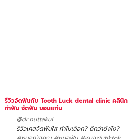
รีวิวจัดฟันกับ Tooth Luck dental clinic คลินิก
ทำฟัน จัดฟัน ขอนแก่น
@dr.nuttakul
รีวิวเคสจัดฟันใส ทำไมเลือก? ดีกว่ายังไง?
#หมอณัฐคุณ
#หมอฟัน
#หมอฟันtiktok