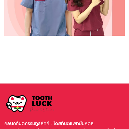
คลินิกทันตกรรมทูธลักค์ : โดยทันตแพทย์มหิดล