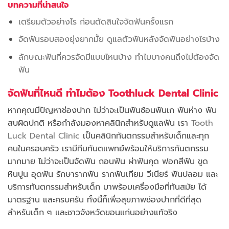
บทความที่น่าสนใจ
เตรียมตัวอย่างไร ก่อนตัดสินใจจัดฟันครั้งแรก
จัดฟันรอบสองยุ่งยากมั้ย ดูแลตัวฟันหลังจัดฟันอย่างไรบ้าง
ลักษณะฟันที่ควรจัดมีแบบไหนบ้าง ทำไมบางคนถึงไม่ต้องจัด
ฟัน
จัดฟันที่ไหนดี ทำไมต้อง Toothluck Dental Clinic
หากคุณมีปัญหาช่องปาก ไม่ว่าจะเป็นฟันซ้อนฟันเก ฟันห่าง ฟัน
สบผิดปกติ หรือกำลังมองหาคลินิกสำหรับดูแลฟัน เรา
Tooth
Luck Dental Clinic
เป็นคลินิกทันตกรรมสำหรับเด็กและทุก
คนในครอบครัว เรามีทีมทันตแพทย์พร้อมให้บริการทันตกรรม
มากมาย ไม่ว่าจะเป็นจัดฟัน ถอนฟัน ผ่าฟันคุด ฟอกสีฟัน ขูด
หินปูน อุดฟัน รักษารากฟัน รากฟันเทียม วีเนียร์ ฟันปลอม และ
บริการทันตกรรมสำหรับเด็ก มาพร้อมเครื่องมือที่ทันสมัย ได้
มาตรฐาน และครบครัน ทั้งนี้ก็เพื่อสุขภาพช่องปากที่ดีที่สุด
สำหรับเด็ก ๆ และชาวจังหวัดขอนแก่นอย่างแท้จริง