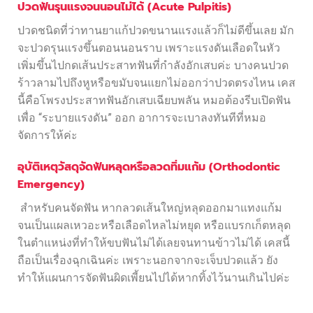
ปวดฟันรุนแรงจนนอนไม่ได้ (Acute Pulpitis)
ปวดชนิดที่ว่าทานยาแก้ปวดขนานแรงแล้วก็ไม่ดีขึ้นเลย มัก
จะปวดรุนแรงขึ้นตอนนอนราบ เพราะแรงดันเลือดในหัว
เพิ่มขึ้นไปกดเส้นประสาทฟันที่กำลังอักเสบค่ะ บางคนปวด
ร้าวลามไปถึงหูหรือขมับจนแยกไม่ออกว่าปวดตรงไหน เคส
นี้คือโพรงประสาทฟันอักเสบเฉียบพลัน หมอต้องรีบเปิดฟัน
เพื่อ “ระบายแรงดัน” ออก อาการจะเบาลงทันทีที่หมอ
จัดการให้ค่ะ
อุบัติเหตุวัสดุจัดฟันหลุดหรือลวดทิ่มแก้ม (Orthodontic
Emergency)
สำหรับคนจัดฟัน หากลวดเส้นใหญ่หลุดออกมาแทงแก้ม
จนเป็นแผลเหวอะหรือเลือดไหลไม่หยุด หรือแบรกเก็ตหลุด
ในตำแหน่งที่ทำให้ขบฟันไม่ได้เลยจนทานข้าวไม่ได้ เคสนี้
ถือเป็นเรื่องฉุกเฉินค่ะ เพราะนอกจากจะเจ็บปวดแล้ว ยัง
ทำให้แผนการจัดฟันผิดเพี้ยนไปได้หากทิ้งไว้นานเกินไปค่ะ