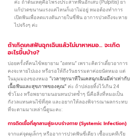
ค่ะ ถ้าต้นเหตุคือโพรงประสาทฟันอักเสบ (Pulpitis) ยา
แก้ปวดขนานแรงแค่ไหนก็เอาไม่อยู่ หมอต้องทำการ
เปิดฟันเพื่อลดแรงดันภายในซี่ฟัน อาการปวดถึงจะหาย
ไปจริงๆ ค่ะ
ถ้าเกิดเคสฟันฉุกเฉินแล้วไม่มาหาหมอ… จะเกิด
อะไรขึ้นบ้าง?
บ่อยครั้งที่คนไข้พยายาม “อดทน” เพราะคิดว่าเดี๋ยวอาการ
คงจะหายไปเอง หรือรอให้ถึงวันธรรมดาค่อยนัดหมอ แต่
ในมุมมองของหมอ
“เวลาทุกนาทีในเคสฉุกเฉินมีค่าเท่ากับ
เนื้อฟันและสุขภาพของคุณ”
ค่ะ ถ้าปล่อยทิ้งไว้เกิน 24
ชั่วโมง หรือพยายามนอนทนปวดซ้ำๆ นี่คือสิ่งที่หมอเป็น
กังวลแทนคนไข้ที่สุด และอยากให้ลองพิจารณาผลกระทบ
ที่จะตามมาเหล่านี้ดูนะคะ:
การติดเชื้อที่ลุกลามสู่ระบบร่างกาย (Systemic Infection)
จากแค่จุดผุเล็กๆ หรืออาการปวดฟันซี่เดียว เชื้อแบคทีเรีย