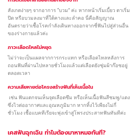
สังเกตง่ายๆ จากอาการ “บวม” ค่ะ หากหน้าเริ่มเบี้ยว ตาเริ่ม
ปิด หรือบวมลงมาที่ใต้คางและลำคอ นี่คือสัญญาณ
อันตรายว่าเชื้อโรคกำลังเดินทางออกจากซี่ฟันไปสู่ส่วนอื่น
ของร่างกายแล้วค่ะ
ภาวะเลือดไหลไม่หยุด
ไม่ว่าจะเป็นแผลจากการกระแทก หรือเลือดไหลหลังการ
ถอนฟันที่ผ่านไปหลายชั่วโมงแล้วแต่เลือดยังชุ่มผ้าก๊อซอยู่
ตลอดเวลา
ความเสียหายต่อโครงสร้างฟันที่เห็นเนื้อใน
เช่น ฟันแตกจนเห็นจุดเลือดซึม หรือเห็นเนื้อฟันสีชมพู/แดง
ซึ่งไวต่ออากาศและอุณหภูมิมาก หากทิ้งไว้เพียงไม่กี่
ชั่วโมง เชื้อแบคทีเรียจะพุ่งเข้าสู่โพรงประสาทฟันทันทีค่ะ
เคสฟันฉุกเฉิน ทำไมต้องมาหาหมอทันที?