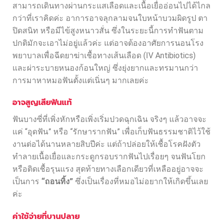
สามารถเดินทางผ่านกระแสเลือดและเนื้อเยื่ออ่อนไปได้ไกล
กว่าที่เราคิดค่ะ อาการอาจลุกลามจนใบหน้าบวมผิดรูป ตา
ปิดสนิท หรือมีไข้สูงหนาวสั่น ซึ่งในระยะนี้การทำฟันตาม
ปกติมักจะเอาไม่อยู่แล้วค่ะ แต่อาจต้องอาศัยการนอนโรง
พยาบาลเพื่อฉีดยาฆ่าเชื้อทางเส้นเลือด (IV Antibiotics)
และผ่าระบายหนองก้อนใหญ่ ซึ่งยุ่งยากและทรมานกว่า
การมาหาหมอฟันตั้งแต่เนิ่นๆ มากเลยค่ะ
อาจสูญเสียฟันแท้
ฟันบางซี่ที่เพิ่งหักหรือเพิ่งเริ่มปวดฉุกเฉิน จริงๆ แล้วอาจจะ
แค่ “อุดฟัน” หรือ “รักษารากฟัน” เพื่อเก็บฟันธรรมชาติไว้ใช้
งานต่อได้นานหลายสิบปีค่ะ แต่ถ้าปล่อยให้เชื้อโรคฝังตัว
ทำลายเนื้อเยื่อและกระดูกรอบรากฟันไปเรื่อยๆ จนฟันโยก
หรือติดเชื้อรุนแรง สุดท้ายทางเลือกเดียวที่เหลืออยู่อาจจะ
เป็นการ
“ถอนทิ้ง”
ซึ่งเป็นเรื่องที่หมอไม่อยากให้เกิดขึ้นเลย
ค่ะ
ค่าใช้จ่ายที่บานปลาย