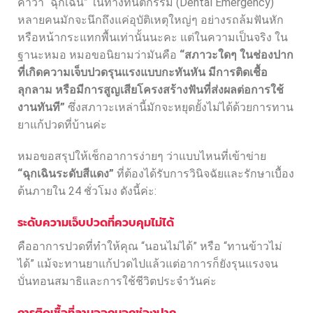
คำว่า “ฉุกเฉิน” ในทางทันตกรรม (Dental Emergency)
หลายคนมักจะนึกถึงแค่อุบัติเหตุใหญ่ๆ อย่างรถล้มฟันหัก
หรือหน้ากระแทกพื้นเท่านั้นนะคะ แต่ในความเป็นจริง ใน
ฐานะหมอ หมอขอนิยามว่ามันคือ
“สภาวะใดๆ ในช่องปาก
ที่เกิดความเจ็บปวดรุนแรงแบบกะทันหัน มีการติดเชื้อ
ลุกลาม หรือมีการสูญเสียโครงสร้างฟันที่ส่งผลต่อการใช้
งานทันที”
ซึ่งสภาวะเหล่านี้มักจะหยุดยั้งไม่ได้ด้วยการทาน
ยาแก้ปวดที่บ้านค่ะ
หมอขอสรุปให้เช็กอาการง่ายๆ ว่าแบบไหนที่เข้าข่าย
“ฉุกเฉินระดับสีแดง”
ที่ต้องได้รับการวินิจฉัยและรักษาเบื้อง
ต้นภายใน 24 ชั่วโมง ดังนี้ค่ะ:
ระดับความเจ็บปวดที่ควบคุมไม่ได้
คืออาการปวดที่ทำให้คุณ “นอนไม่ได้” หรือ “ทานข้าวไม่
ได้” แม้จะทานยาแก้ปวดไปแล้วแต่อาการก็ยังรุนแรงจน
บั่นทอนสมาธิและการใช้ชีวิตประจำวันค่ะ
การติดเชื้อที่ลามออกนอกช่องปาก