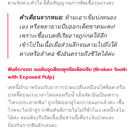
ตามจังหวะหัวใจ นี่คือสัญญาณการติดเชื้อรุนแรงค่ะ
คำเตือนจากหมอ:
ห้ามเอาเข็มบ่งหนอง
เอง หรือพยายามบีบออกเด็ดขาดนะคะ!
เพราะเชื้อแบคทีเรียอาจถูกกดให้ลึก
เข้าไปในเนื้อเยื่อส่วนลึกจนลามไปถึงใต้
คางหรือลำคอ ซึ่งอันตรายถึงชีวิตได้ค่ะ
ฟันหัก/แตก จนเห็นจุดสีชมพูหรือเลือดซึม (Broken Tooth
with Exposed Pulp)
เคสนี้มักมาพร้อมกับอาการปวดแปล๊บเหมือนไฟช็อต หรือ
ปวดจี๊ดรุนแรงเวลาโดนลมหรือน้ำเย็นจัด นั่นเป็นเพราะ
“โพรงประสาทฟัน” ถูกเปิดออกสู่โลกภายนอกแล้วค่ะ เชื้อ
โรคจะวิ่งเข้าสู่รากฟันทันทีภายในไม่กี่ชั่วโมง เคสนี้รอไม่
ได้ค่ะ หมอต้องรีบปิดเนื้อเยื่อส่วนนี้เพื่อระงับปวดและ
ป้องกันรากฟันอักเสบค่ะ