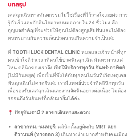
บทสรุป
เคสฉุกเฉินทางทันตกรรมไม่ใช่เรื่องที่ไว้วางใจเลยค่ะ การ
รู้ตัวเร็วและตัดสินใจมาพบหมอภายใน 24 ชั่วโมง คือ
กุญแจสำคัญที่จะช่วยให้คุณไม่ต้องสูญเสียฟันและไม่ต้อง
ทนทรมานกับความเจ็บปวดนานเกินความจำเป็นค่ะ
ที่
TOOTH LUCK DENTAL CLINIC
หมอและเจ้าหน้าที่ทุก
คนเข้าใจดีว่าเวลาที่คนไข้ปวดฟันฉุกเฉิน มันทรมานแค่
ไหน คลินิกของเราจึง
เปิดให้บริการทุกวัน จันทร์-อาทิตย์
(ไม่มีวันหยุด) เพื่อเป็นที่พึ่งให้กับทุกคนในวันที่เกิดเหตุเคส
ฟันฉุกเฉินไม่คาดฝันค่ะ เรามีแพทย์ประจำที่คลินิกทุกวัน
เพื่อรองรับเคสฉุกเฉินและงานจัดฟันอย่างต่อเนื่อง ไม่ต้อง
รอจนถึงวันจันทร์ก็กลับมายิ้มได้ค่ะ
ปัจจุบันเรามี 2 สาขาเดินทางสะดวก:
สาขากทม.-นนทบุรี:
คลินิกตั้งอยู่ติดกับ
MRT แยก
ติวานนท์ (ทางออก 3)
เดินทางง่ายมากสำหรับคนเมือง