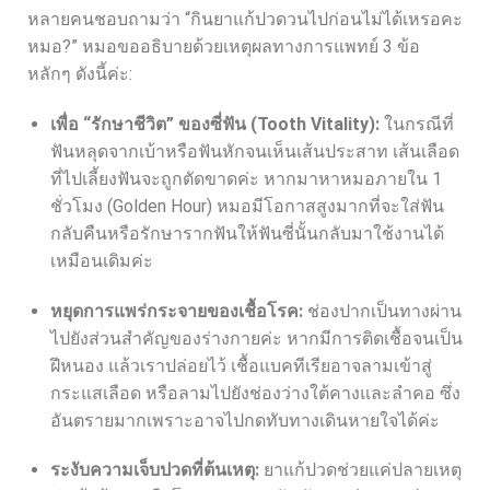
หลายคนชอบถามว่า “กินยาแก้ปวดวนไปก่อนไม่ได้เหรอคะ
หมอ?” หมอขออธิบายด้วยเหตุผลทางการแพทย์ 3 ข้อ
หลักๆ ดังนี้ค่ะ:
เพื่อ “รักษาชีวิต” ของซี่ฟัน (Tooth Vitality):
ในกรณีที่
ฟันหลุดจากเบ้าหรือฟันหักจนเห็นเส้นประสาท เส้นเลือด
ที่ไปเลี้ยงฟันจะถูกตัดขาดค่ะ หากมาหาหมอภายใน 1
ชั่วโมง (Golden Hour) หมอมีโอกาสสูงมากที่จะใส่ฟัน
กลับคืนหรือรักษารากฟันให้ฟันซี่นั้นกลับมาใช้งานได้
เหมือนเดิมค่ะ
หยุดการแพร่กระจายของเชื้อโรค:
ช่องปากเป็นทางผ่าน
ไปยังส่วนสำคัญของร่างกายค่ะ หากมีการติดเชื้อจนเป็น
ฝีหนอง แล้วเราปล่อยไว้ เชื้อแบคทีเรียอาจลามเข้าสู่
กระแสเลือด หรือลามไปยังช่องว่างใต้คางและลำคอ ซึ่ง
อันตรายมากเพราะอาจไปกดทับทางเดินหายใจได้ค่ะ
ระงับความเจ็บปวดที่ต้นเหตุ:
ยาแก้ปวดช่วยแค่ปลายเหตุ