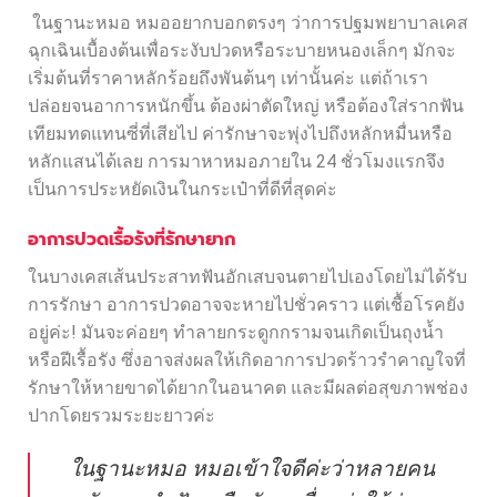
ในฐานะหมอ หมออยากบอกตรงๆ ว่าการปฐมพยาบาลเคส
ฉุกเฉินเบื้องต้นเพื่อระงับปวดหรือระบายหนองเล็กๆ มักจะ
เริ่มต้นที่ราคาหลักร้อยถึงพันต้นๆ เท่านั้นค่ะ แต่ถ้าเรา
ปล่อยจนอาการหนักขึ้น ต้องผ่าตัดใหญ่ หรือต้องใส่รากฟัน
เทียมทดแทนซี่ที่เสียไป ค่ารักษาจะพุ่งไปถึงหลักหมื่นหรือ
หลักแสนได้เลย การมาหาหมอภายใน 24 ชั่วโมงแรกจึง
เป็นการประหยัดเงินในกระเป๋าที่ดีที่สุดค่ะ
อาการปวดเรื้อรังที่รักษายาก
ในบางเคสเส้นประสาทฟันอักเสบจนตายไปเองโดยไม่ได้รับ
การรักษา อาการปวดอาจจะหายไปชั่วคราว แต่เชื้อโรคยัง
อยู่ค่ะ! มันจะค่อยๆ ทำลายกระดูกกรามจนเกิดเป็นถุงน้ำ
หรือฝีเรื้อรัง ซึ่งอาจส่งผลให้เกิดอาการปวดร้าวรำคาญใจที่
รักษาให้หายขาดได้ยากในอนาคต และมีผลต่อสุขภาพช่อง
ปากโดยรวมระยะยาวค่ะ
ในฐานะหมอ หมอเข้าใจดีค่ะว่าหลายคน