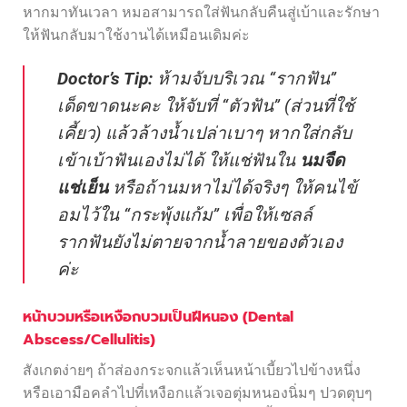
หากมาทันเวลา หมอสามารถใส่ฟันกลับคืนสู่เบ้าและรักษา
ให้ฟันกลับมาใช้งานได้เหมือนเดิมค่ะ
Doctor’s Tip:
ห้ามจับบริเวณ “รากฟัน”
เด็ดขาดนะคะ ให้จับที่ “ตัวฟัน” (ส่วนที่ใช้
เคี้ยว) แล้วล้างน้ำเปล่าเบาๆ หากใส่กลับ
เข้าเบ้าฟันเองไม่ได้ ให้แช่ฟันใน
นมจืด
แช่เย็น
หรือถ้านมหาไม่ได้จริงๆ ให้คนไข้
อมไว้ใน “กระพุ้งแก้ม” เพื่อให้เซลล์
รากฟันยังไม่ตายจากน้ำลายของตัวเอง
ค่ะ
หน้าบวมหรือเหงือกบวมเป็นฝีหนอง (Dental
Abscess/Cellulitis)
สังเกตง่ายๆ ถ้าส่องกระจกแล้วเห็นหน้าเบี้ยวไปข้างหนึ่ง
หรือเอามือคลำไปที่เหงือกแล้วเจอตุ่มหนองนิ่มๆ ปวดตุบๆ