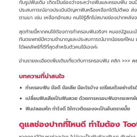
กับรูปฟันเดิม เกิดเป็นช่องว่างระหว่างฟันและครอบฟัน จน
ประสบการณ์อาจประเมินปัญหาฟันหรือเหงือกได้ไม่ดีพอ ส่งผลใ
ตามมา เช่น เหงือกอักเสบ คนไข้รู้สึกไม่สบายช่องปากหลั
สุดท้ายนี้หากคนไข้ต้องการทำครอบฟันจริงๆ หมอณัฐแนะนำให้
ทันตแพทย์มีความชำนาญและประสบการณ์มากน้อยแค่ไหน แล
ได้ผลลัพธ์ที่ดีที่สุดสำหรับตัวคนไข้เองค่ะ
อ่านรายละเอียดเพิ่มเติมเกี่ยวกับการครอบฟัน คลิก >>>
ค
บทความที่น่าสนใจ
ทำครอบฟัน ข้อดี ข้อเสีย มีอะไรบ้าง เตรียมตัวอย่างไรด
เปลี่ยนฟันเสียเป็นฟันสวย ด้วยการครอบฟันจากแพทย์ผู
ฟันปลอมหัก ทำไงดี ใช้กาวติดเองจะเป็นอันตรายมั้ย
ดูแลช่องปากที่ไหนดี ทำไมต้อง To
หากคุณมีปัญหาช่องปาก ไม่ว่าจะเป็นฟันซ้อนฟันเก ฟันห่า