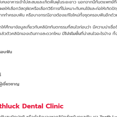
มีเศษอาหารเข้าไปสะสมและเกิดฟันผุในระยะยาว นอกจากนี้ทันตแพทย์ที
ห้เลือกวัสดุผิดหรือเลือกวิธีการที่ไม่เหมาะกับคนไข้และก่อให้เกิดปั
งจากทำครอบฟัน หรือบางกรณีอาจต้องแก้ไขใหม่ทั้งชุดครอบฟันอีกด้วย
ศึกษาข้อมูลเกี่ยวกับคลินิกทันตกรรมที่สนใจก่อนว่า มีความน่าเชื่อ
้วตัวคลินิกเองเดินทางสะดวกไหม มี
โปรโมชั่น
ที่น่าสนใจอะไรบ้าง ทั้งน
รอบฟัน
ี
้เชี่ยวชาญ
othluck Dental Clinic
ง ฟันสบผิดปกติ หรือกำลังมองหาคลินิกสำหรับดูแลฟัน เรา
Tooth L