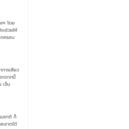
ิงๆ โดย
จะช่วยให้
ะหากครอบ
าการเสียว
อกจากนี้
 เจ็บ
มชาติ ก็
มสะอาดได้