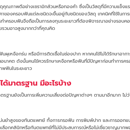
ัสดุคุณภาพดีอย่างเซรามิกล้วนหรือทองคำ ซึ่งเป็นวัสดุที่มีความแข็ง
คาของครอบฟันแต่ละชนิดจะขึ้นอยู่กับชนิดของวัสดุ เทคนิคที่ใช้ในกา
รทำครอบฟันจึงถือเป็นการลงทุนระยะยาวที่ต้องพิจารณาอย่างรอบค
ดยรวมอาจสูงมากกว่าที่คุณคิด
 ฟันผุเหงือกร่น หรือมีการติดเชื้อในช่องปาก หากคนไข้ไม่ได้รักษาอาการ
อนาคต ดังนั้นคนไข้ควรรักษาเหงือกหรือฟันที่มีปัญหาก่อนทำการครอ
ขภาพฟันในระยะยาว
ได้มาตรฐาน มีอะไรบ้าง
รฐานยังเป็นการเพิ่มความเสี่ยงต่อปัญหาต่างๆ ตามมาอีกมาก ไม่ว่
แม่นยำสูงของทันตแพทย์ ทั้งการกรอฟัน การพิมพ์ปาก และการออก
เลือกคลินิกหรือทันตแพทย์ที่ไม่มีประสบการณ์หรือไม่เชี่ยวชาญมาก