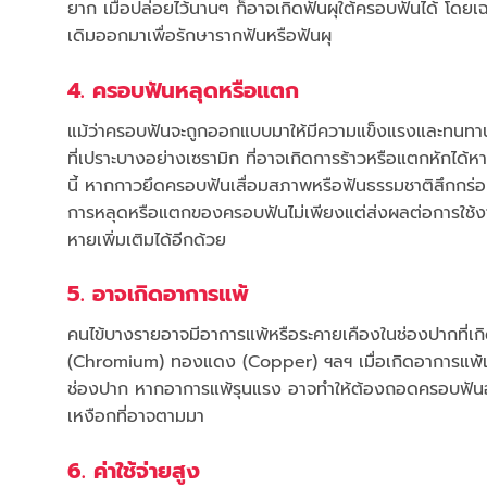
ยาก เมื่อปล่อยไว้นานๆ ก็อาจเกิดฟันผุใต้ครอบฟันได้ โ
เดิมออกมาเพื่อรักษารากฟันหรือฟันผุ
4. ครอบฟันหลุดหรือแตก
แม้ว่าครอบฟันจะถูกออกแบบมาให้มีความแข็งแรงและทนทาน
ที่เปราะบางอย่างเซรามิก ที่อาจเกิดการร้าวหรือแตกหักไ
นี้ หากกาวยึดครอบฟันเสื่อมสภาพหรือฟันธรรมชาติสึกกร่อ
การหลุดหรือแตกของครอบฟันไม่เพียงแต่ส่งผลต่อการใช้งา
หายเพิ่มเติมได้อีกด้วย
5. อาจเกิดอาการแพ้
คนไข้บางรายอาจมีอาการแพ้หรือระคายเคืองในช่องปากที่เกิ
(Chromium) ทองแดง (Copper) ฯลฯ เมื่อเกิดอาการแพ้แล้
ช่องปาก หากอาการแพ้รุนแรง อาจทำให้ต้องถอดครอบฟันออกแล
เหงือกที่อาจตามมา
6. ค่าใช้จ่ายสูง