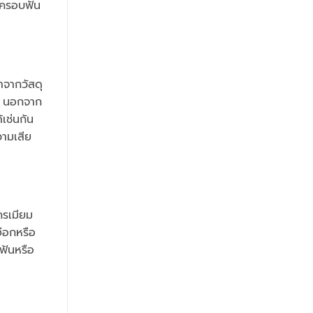
นครอบฟัน
ำจากวัสดุ
จำ นอกจาก
เช่นกัน
วามเสีย
ครเมียม
ือกหรือ
ฟันหรือ