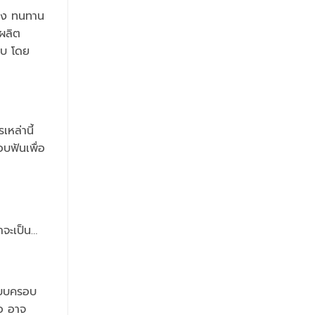
แรง ทนทาน
รผลิต
อบ โดย
เหล่านี้
บฟันเพื่อ
าจะเป็น…
แบบครอบ
พอ อาจ