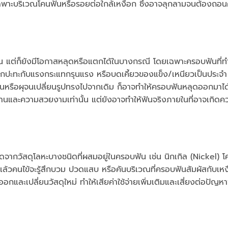
ดยเฉพาะบริเวณโคนฟันหรือรอยต่อใกล้เหงือก ซึ่งอาจลุกลามจนต้องถอ
 แต่ก็ยังมีโอกาสหลุดหรือแตกได้ในบางกรณี โดยเฉพาะครอบฟันที่ท
ด้หากปะทะกับแรงกระแทกรุนแรง หรือบดเคี้ยวของแข็ง/เหนียวเป็นประ
นหรือผุจนเปลี่ยนรูปทรงไปจากเดิม ก็อาจทำให้ครอบฟันหลุดออกมาได้
นและความสวยงามเท่านั้น แต่ยังอาจทำให้ฟันจริงภายในที่อาจเกิดค
ดจากวัสดุโลหะบางชนิดที่ผสมอยู่ในครอบฟัน เช่น นิกเกิล (Nickel) โ
วคนไข้จะรู้สึกบวม ปวดแสบ หรือคันบริเวณที่ครอบฟันสัมผัสกับเหง
ะเปลี่ยนวัสดุใหม่ ทำให้เสียค่าใช้จ่ายเพิ่มเติมและเสี่ยงต่อปัญหา