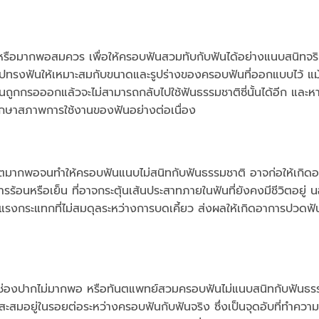
รือมากพอสมควร เพื่อให้ครอบฟันสวมทับกับฟันได้อย่างแนบสนิทจร
ูปทรงฟันให้เหมาะสมกับขนาดและรูปร่างของครอบฟันที่ออกแบบไว้ แม้
ฟันถูกกรอออกแล้วจะไม่สามารถกลับไปใช้ฟันธรรมชาติซี่นั้นได้อีก แล
รักษาสภาพการใช้งานของฟันอย่างต่อเนื่อง
ณีตมากพอจนทำให้ครอบฟันแนบไม่สนิทกับฟันธรรมชาติ อาจก่อให้เกิดอ
อนหรือเย็น ที่อาจกระตุ้นเส้นประสาทภายในฟันที่ยังคงมีชีวิตอยู่ น
แรงกระแทกที่ไม่สมดุลระหว่างการบดเคี้ยว ส่งผลให้เกิดอาการปวดฟัน
ลช่องปากไม่มากพอ หรือทันตแพทย์สวมครอบฟันไม่แนบสนิทกับฟันธรร
สมอยู่ในรอยต่อระหว่างครอบฟันกับฟันจริง ซึ่งเป็นจุดอับที่ทำควา