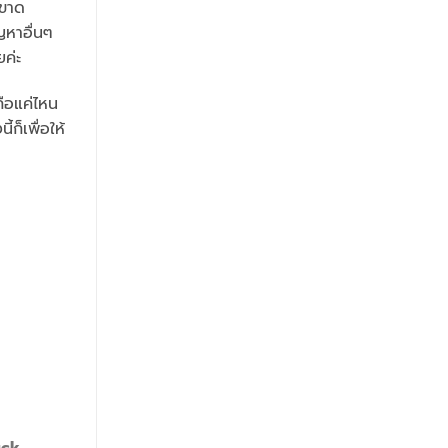
่ขาด
ญหาอื่นๆ
ค่ะ
ถือแค่ไหน
ี้ก็เพื่อให้
uck