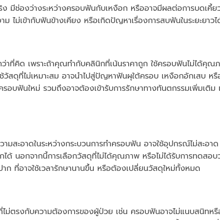
ริง มีช่องว่างระหว่างครอบฟันกับเหงือก หรืออาจมีผลต่อการบดเคี้ยว
 ไม่เข้ากับฟันข้างเคียง หรือเกิดปัญหาเรื่องการสบฟันในระยะยาวได
่าที่คิด เพราะถ้าคุณทำกับคลินิกที่เน้นราคาถูก ใช้ครอบฟันไม่ได้คุณ
อใช้วัสดุที่ไม่เหมาะสม อาจนำไปสู่ปัญหาฟันผุใต้ครอบ เหงือกอักเสบ ห
ยนครอบฟันใหม่ รวมถึงอาจต้องเข้ารับการรักษาทางทันตกรรมเพิ่มเติม เ
ษาความสะอาดในระหว่างกระบวนการทำครอบฟัน อาจใช้อุปกรณ์ไม่สะอาด 
ือกได้ นอกจากนี้การเลือกวัสดุที่ไม่ได้คุณภาพ หรือไม่ได้รับการทดสอบ
าก ที่อาจใช้เวลารักษานานขึ้น หรือต้องเปลี่ยนวัสดุใหม่ทั้งหมด
ี่ไม่ตรงกับความต้องการของผู้ป่วย เช่น ครอบฟันอาจไม่แนบสนิทหรื