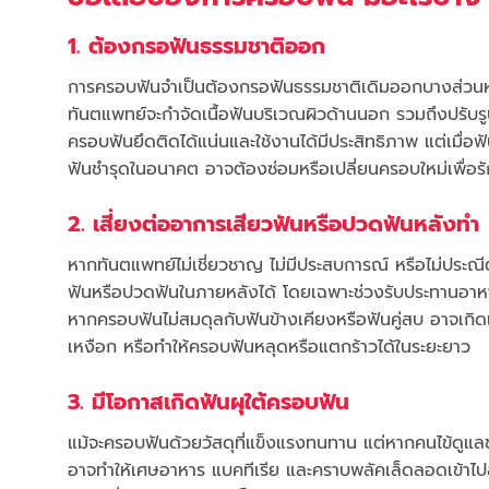
1. ต้องกรอฟันธรรมชาติออก
การครอบฟันจำเป็นต้องกรอฟันธรรมชาติเดิมออกบางส่วนห
ทันตแพทย์จะกำจัดเนื้อฟันบริเวณผิวด้านนอก รวมถึงปรับร
ครอบฟันยึดติดได้แน่นและใช้งานได้มีประสิทธิภาพ แต่เมื่อ
ฟันชำรุดในอนาคต อาจต้องซ่อมหรือเปลี่ยนครอบใหม่เพื่อ
2. เสี่ยงต่ออาการเสียวฟันหรือปวดฟันหลังทำ
หากทันตแพทย์ไม่เชี่ยวชาญ ไม่มีประสบการณ์ หรือไม่ประ
ฟันหรือปวดฟันในภายหลังได้ โดยเฉพาะช่วงรับประทานอาหารร้
หากครอบฟันไม่สมดุลกับฟันข้างเคียงหรือฟันคู่สบ อาจเกิด
เหงือก หรือทำให้ครอบฟันหลุดหรือแตกร้าวได้ในระยะยาว
3. มีโอกาสเกิดฟันผุใต้ครอบฟัน
แม้จะครอบฟันด้วยวัสดุที่แข็งแรงทนทาน แต่หากคนไข้ดูแ
อาจทำให้เศษอาหาร แบคทีเรีย และคราบพลัคเล็ดลอดเข้าไปสะ