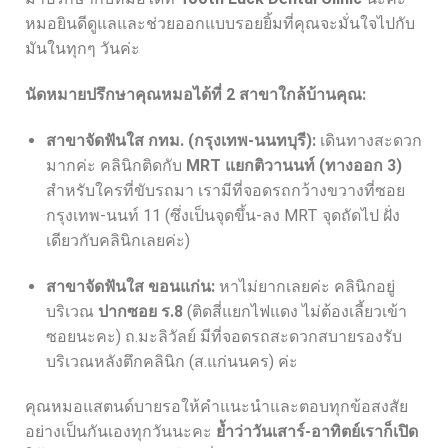
หมอยินดีดูแลและช่วยออกแบบรอยยิ้มที่คุณจะมั่นใจไปกับ
มันในทุกๆ วันค่ะ
นัดหมายปรึกษาคุณหมอได้ที่ 2 สาขาใกล้บ้านคุณ:
สาขาจัดฟันใส กทม. (กรุงเทพ-นนทบุรี):
เดินทางสะดวก
มากค่ะ คลินิกติดกับ
MRT แยกติวานนท์ (ทางออก 3)
สำหรับใครที่ขับรถมา เรามีที่จอดรถกว้างขวางที่ซอย
กรุงเทพ-นนท์ 11 (ซึ่งเป็นจุดขึ้น-ลง MRT จุดถัดไป ฝั่ง
เดียวกับคลินิกเลยค่ะ)
สาขาจัดฟันใส ขอนแก่น:
หาไม่ยากเลยค่ะ คลินิกอยู่
บริเวณ
ปากซอย ร.8
(ติดสี่แยกไฟแดง ไม่ต้องเลี้ยวเข้า
ซอยนะคะ) ถ.มะลิวัลย์ มีที่จอดรถสะดวกสบายรองรับ
บริเวณหลังตึกคลินิก (ส.แก่นนคร) ค่ะ
คุณหมอแสตนด์บายรอให้คำแนะนำและตอบทุกข้อสงสัย
อย่างเป็นกันเองทุกวันนะคะ
ย้ำว่าวันเสาร์-อาทิตย์เราก็เปิด