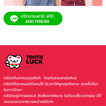
คลินิกทันตกรรมทูธลักค์ : โดยทันตแพทย์มหิดล
คลินิกที่คุณหมอใส่ใจคนไข้ มีเวลาให้พูดคุยซักถาม ทุกครั้งที่มา
รับการรักษา
คลินิกอยู่ปากซอยร.8 ติดสี่แยกไฟแดง ไม่ต้องเลี้ยวเข้าซอย มีที่
จอดรถสะดวกสบายหน้าคลินิกค่ะ