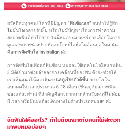
สวัสดีค่ะทุกคน! ใครที่มีปัญหา
“ฟันซ้อนเก”
จนทำให้รู้สึก
ไม่มั่นใจเวลาขยับยิ้ม หรือเริ่มมีปัญหาเรื่องการทำความ
สะอาดฟันที่ทำได้ยาก วันนี้หมอจะมาแชร์ทางเลือกในการ
ดูแลสุขภาพช่องปากที่ตอบโจทย์ไลฟ์สไตล์คนยุคใหม่ นั่น
คือ
การจัดฟันใส Invisalign
ค่ะ
การจัดฟันใสเพื่อแก้ฟันซ้อน หมอจะใช้เทคโนโลยีสแกนฟัน
3 มิติเข้ามาช่วยจำลองการเคลื่อนที่ของฟัน ซึ่งจะช่วยให้
เราเห็นแนวโน้มว่าฟันจะ
แลดูเรียงตัวดีขึ้น
อย่างไรใน
อนาคตใช้เวลาประมาณ 6-18 เดือน (ขึ้นอยู่กับสภาพฟัน
ของแต่ละท่าน) ที่สำคัญคือสะดวกมากสำหรับคนที่ไม่ค่อย
มีเวลา หรือมีแผนต้องเดินทางไปต่างประเทศบ่อยๆ ค่ะ
จัดฟันใสคืออะไร? ทำไมถึงเหมาะกับคนที่ไม่สะดวก
มาพบหมอบ่อยๆ