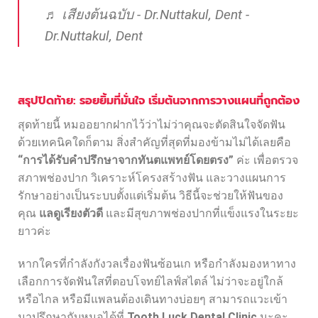
♬ เสียงต้นฉบับ - Dr.Nuttakul, Dent -
Dr.Nuttakul, Dent
สรุปปิดท้าย: รอยยิ้มที่มั่นใจ เริ่มต้นจากการวางแผนที่ถูกต้อง
สุดท้ายนี้ หมออยากฝากไว้ว่าไม่ว่าคุณจะตัดสินใจจัดฟัน
ด้วยเทคนิคใดก็ตาม สิ่งสำคัญที่สุดที่มองข้ามไม่ได้เลยคือ
“การได้รับคำปรึกษาจากทันตแพทย์โดยตรง”
ค่ะ เพื่อตรวจ
สภาพช่องปาก วิเคราะห์โครงสร้างฟัน และวางแผนการ
รักษาอย่างเป็นระบบตั้งแต่เริ่มต้น วิธีนี้จะช่วยให้ฟันของ
คุณ
แลดูเรียงตัวดี
และมีสุขภาพช่องปากที่แข็งแรงในระยะ
ยาวค่ะ
หากใครที่กำลังกังวลเรื่องฟันซ้อนเก หรือกำลังมองหาทาง
เลือกการจัดฟันใสที่ตอบโจทย์ไลฟ์สไตล์ ไม่ว่าจะอยู่ใกล้
หรือไกล หรือมีแพลนต้องเดินทางบ่อยๆ สามารถแวะเข้า
มาปรึกษากับหมอได้ที่
Tooth Luck Dental Clinic
นะคะ