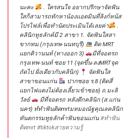
นะคะ
. ใครสนใจ อยากปรึกษาจัดฟัน
ใสก็สามารถทักหาน้องแอดมินที่ลิงก์หน้ส
โปรไฟล์เพื่อทำนัดประเมินได้เลยค่า
.
คลินิกทูธลักค์มี 2 สาขา 1. จัดฟันใสสา
ขากทม.(กรุงเทพ-นนทบุรี)
ติด MRT
แยกติวานนท์ (ทางออก 3)
มีที่จอดรถ
กรุงเทพ-นนท์ ซอย 11 (จุดขึ้น-ลงMRTจุด
ถัดไป ฝั่งเดียวกับคลินิก)
จัดฟันใส
สาขาขอนแก่น
ปากซอย ร.8 (ติดสี่
แยกไฟแดงไม่ต้องเลี้ยวเข้าซอย) ถ.มะลิ
วัลย์
มีที่จอดรถ หลังตึกคลินิก (ส.แก่น
นคร) ทํทําฟันติดmrtมหมอณัฐคุณลคลินิก
ทันตกรรมทูธลักค์ําฟันขอนแก่น
#ทําฟัน
ติดmrt
#tiktokสายความรู้