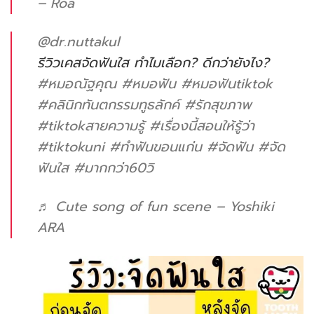
– Roa
@dr.nuttakul
รีวิวเคสจัดฟันใส ทำไมเลือก? ดีกว่ายังไง?
#หมอณัฐคุณ
#หมอฟัน
#หมอฟันtiktok
#คลินิกทันตกรรมทูธลักค์
#รักสุขภาพ
#tiktokสายความรู้
#เรื่องนี้สอนให้รู้ว่า
#tiktokuni
#ทําฟันขอนแก่น
#จัดฟัน
#จัด
ฟันใส
#มากกว่า60วิ
♬ Cute song of fun scene – Yoshiki
ARA