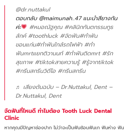
@dr.nuttakul
ตอบกลับ @maimunah..47 แนะนำสียางกัน
ค่ะ
#หมอณัฐคุณ
#คลินิกทันตกรรมทูธ
ลักค์
#toothluck
#จัดฟัน
#ทําฟัน
ขอนแก่น
#ทําฟันใกล้รถไฟฟ้า
#ทํา
ฟันmrtแยกติวานนท์
#ทําฟันติดmrt
#รัก
สุขภาพ
#tiktokสายความรู้
#รู้จากtiktok
#กรีนสกรีนวิดีโอ
#กรีนสกรีน
♬ เสียงต้นฉบับ – Dr.Nuttakul, Dent –
Dr.Nuttakul, Dent
จัดฟันที่ไหนดี ทำไมต้อง Tooth Luck Dental
Clinic
หากคุณมีปัญหาช่องปาก ไม่ว่าจะเป็นฟันซ้อนฟันเก ฟันห่าง ฟัน