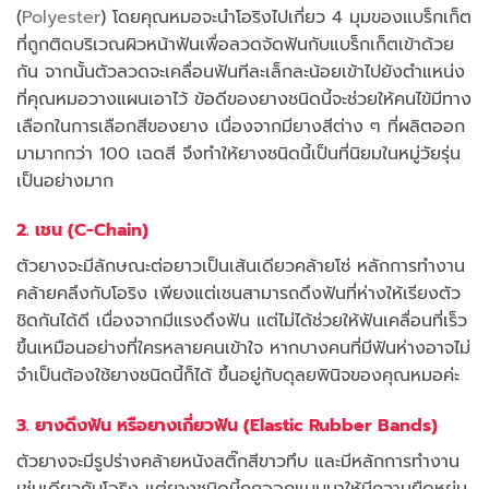
(
Polyester
) โดยคุณหมอจะนำโอริงไปเกี่ยว 4 มุมของแบร็กเก็ต
ที่ถูกติดบริเวณผิวหน้าฟันเพื่อลวดจัดฟันกับแบร็กเก็ตเข้าด้วย
กัน จากนั้นตัวลวดจะเคลื่อนฟันทีละเล็กละน้อยเข้าไปยังตำแหน่ง
ที่คุณหมอวางแผนเอาไว้ ข้อดีของยางชนิดนี้จะช่วยให้คนไข้มีทาง
เลือกในการเลือกสีของยาง เนื่องจากมียางสีต่าง ๆ ที่ผลิตออก
มามากกว่า 100 เฉดสี จึงทำให้ยางชนิดนี้เป็นที่นิยมในหมู่วัยรุ่น
เป็นอย่างมาก
2. เชน (C-Chain)
ตัวยางจะมีลักษณะต่อยาวเป็นเส้นเดียวคล้ายโซ่ หลักการทำงาน
คล้ายคลึงกับโอริง เพียงแต่เชนสามารถดึงฟันที่ห่างให้เรียงตัว
ชิดกันได้ดี เนื่องจากมีแรงดึงฟัน แต่ไม่ได้ช่วยให้ฟันเคลื่อนที่เร็ว
ขึ้นเหมือนอย่างที่ใครหลายคนเข้าใจ หากบางคนที่มีฟันห่างอาจไม่
จำเป็นต้องใช้ยางชนิดนี้ก็ได้ ขึ้นอยู่กับดุลยพินิจของคุณหมอค่ะ
3. ยางดึงฟัน หรือยางเกี่ยวฟัน (Elastic Rubber Bands)
ตัวยางจะมีรูปร่างคล้ายหนังสติ๊กสีขาวทึบ และมีหลักการทำงาน