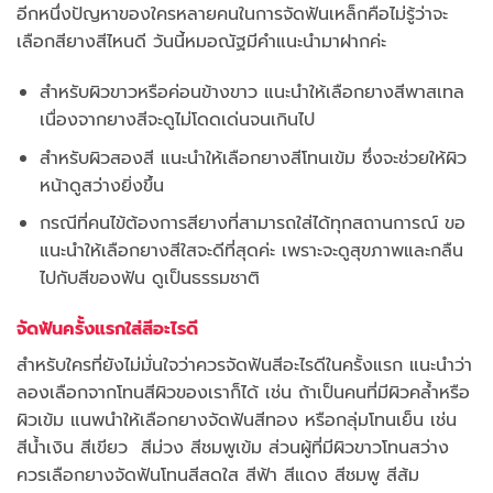
อีกหนึ่งปัญหาของใครหลายคนในการจัดฟันเหล็กคือไม่รู้ว่าจะ
เลือกสียางสีไหนดี วันนี้หมอณัฐมีคำแนะนำมาฝากค่ะ
สำหรับผิวขาวหรือค่อนข้างขาว แนะนำให้เลือกยางสีพาสเทล
เนื่องจากยางสีจะดูไม่โดดเด่นจนเกินไป
สำหรับผิวสองสี แนะนำให้เลือกยางสีโทนเข้ม ซึ่งจะช่วยให้ผิว
หน้าดูสว่างยิ่งขึ้น
กรณีที่คนไข้ต้องการสียางที่สามารถใส่ได้ทุกสถานการณ์ ขอ
แนะนำให้เลือกยางสีใสจะดีที่สุดค่ะ เพราะจะดูสุขภาพและกลืน
ไปกับสีของฟัน ดูเป็นธรรมชาติ
จัดฟันครั้งแรกใส่สีอะไรดี
สำหรับใครที่ยังไม่มั่นใจว่าควรจัดฟันสีอะไรดีในครั้งแรก แนะนำว่า
ลองเลือกจากโทนสีผิวของเราก็ได้ เช่น ถ้าเป็นคนที่มีผิวคล้ำหรือ
ผิวเข้ม แนพนำให้เลือกยางจัดฟันสีทอง หรือกลุ่มโทนเย็น เช่น
สีน้ำเงิน สีเขียว สีม่วง สีชมพูเข้ม ส่วนผู้ที่มีผิวขาวโทนสว่าง
ควรเลือกยางจัดฟันโทนสีสดใส สีฟ้า สีแดง สีชมพู สีส้ม