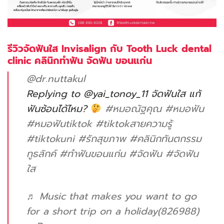
รีวิวจัดฟันใส Invisalign กับ Tooth Luck dental
clinic คลินิกทำฟัน จัดฟัน ขอนแก่น
@dr.nuttakul
Replying to @yai_tonoy_11 จัดฟันใส แก้
ฟันซ้อนได้ไหม?
#หมอณัฐคุณ
#หมอฟัน
#หมอฟันtiktok
#tiktokสายความรู้
#tiktokuni
#รักสุขภาพ
#คลินิกทันตกรรม
ทูธลักค์
#ทําฟันขอนแก่น
#จัดฟัน
#จัดฟัน
ใส
♬ Music that makes you want to go
for a short trip on a holiday(826988)