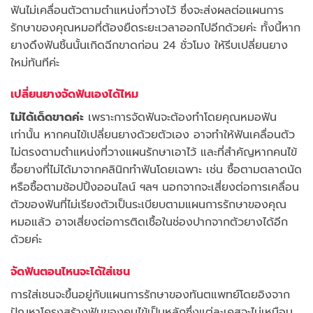
ฟันไม่เคลื่อนตัวตามตำแหน่งที่วางไว้ ซึ่งจะส่งผลต่อแผนการ
รักษาของคุณหมอที่ต้องยืดระยะเวลาออกไปอีกด้วยค่ะ ทั้งนี้หาก
ยางดึงฟันชิ้นนั้นเกิดฉีกขาดก่อน 24 ชั่วโมง ให้รีบเปลี่ยนยาง
ใหม่ทันทีค่ะ
เปลี่ยน
ยางจัดฟัน
เองได้ไหม
ไม่ได้เด็ดขาดค่ะ
เพราะการจัดฟันจะต้องทำโดยคุณหมอฟัน
เท่านั้น หากคนไข้เปลี่ยนยางด้วยตัวเอง อาจทำให้ฟันเคลื่อนตัว
ไม่ตรงตามตำแหน่งที่วางแผนรักษาเอาไว้ และที่สำคัญหากคนไข้
ซื้อยางที่ไม่ได้มาจากคลินิกทำฟันโดยเฉพาะ เช่น ซื้อตามตลาดนัด
หรือซื้อตามช้อปปิ้งออนไลน์ ฯลฯ นอกจากจะเสี่ยงต่อการเคลื่อน
ตัวของฟันที่ไม่เรียงตัวเป็นระเบียบตามแผนการรักษาของคุณ
หมอแล้ว อาจเสี่ยงต่อการติดเชื้อในช่องปากจากตัวยางได้อีก
ด้วยค่ะ
จัดฟันตอนไหนจะได้ใส่เชน
การใส่เชนจะขึ้นอยู่กับแผนการรักษาของทันตแพทย์โดยอิงจาก
ปัญหาโครงสร้างฟันของคนไข้เป็นหลักซึ่งแต่ละเคสจะไม่เหมือน