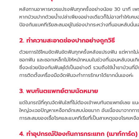
หลังทานอาหารควรแปรงฟันทุกครั้งอย่างน้อย 30 นาที เพราะ
หากบ้วนปากด้วยน้ำเปล่าเพียงอย่างเดียวก็ไม่อาจทำให้เศษ
ป้องกันแบคทีเรียสะสมอยู่ในช่องปากระหว่างที่นอนหลับนั่นเ
2. ทำความสะอาดช่องปากอย่างถูกวิธี
ด้วยการใช้ไหมขัดฟันขัดฟันทุกครั้งหลังแปรงฟัน แต่หากไม่สะด
ซอกฟัน และซอกเหล็กไม่ให้หมักหมมในช่วงที่นอนหลับจนเกิ
ซึ่งจะช่วยป้องกันฟันผุได้เป็นอย่างดี รวมถึงใช้น้ำยาบ้วนที่
การติดตั้งเครื่องมือจัดฟันจะทำการรักษาได้ยากนั่นเองค่ะ
3. พบทันตแพทย์ตามนัดหมาย
แต่ในกรณีที่คุณจัดฟันใสที่ไม่ต้องเข้าพบทันตแพทย์เลย แ
ใหญ่จะเจอปัญหาเหงือกอักเสบบ่อยมาก อันเนื่องมาจากการแป
การสะสมของเชื้อโรคและแบคทีเรียที่เป็นสาเหตุของโรคเหงือ
4. ทำอุปกรณ์ป้องกันการกระแทก (เมาท์การ์ด)