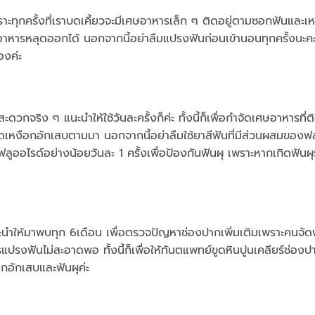
ทุกครั้งที่เราบดเคี้ยวจะมีเศษอาหารเล็ก ๆ ติดอยู่ตามซอกฟันและเห
อาหารหลุดออกได้ นอกจากนี้อย่าลืมแปรงฟันก่อนเข้านอนทุกครั้งนะคะ 
องค่ะ
วกจริง ๆ แนะนำให้ใช้วันละครั้งก็ค่ะ ทั้งนี้ก็เพื่อกำจัดเศษอาหารที่ต
ดเหงือกอักเสบตามมา นอกจากนี้อย่าลืมใช้ยาสีฟันที่มีส่วนผสมของฟล
มีฟลูออไรด์อย่างน้อยวันละ 1 ครั้งเพื่อป้องกันฟันผุ เพราะหากเกิดฟันผ
นะนำให้มาพบทุก 6เดือน เพื่อตรวจปัญหาช่องปากเพิ่มเติมเพราะคนจัด
รงฟันไม่สะอาดพอ ทั้งนี้ก็เพื่อให้ทันตแพทย์ขูดหินปูนเคลียร์ช่องป
กอักเสบและฟันผุค่ะ