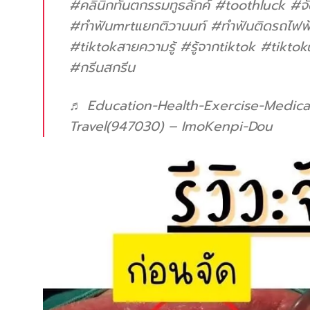
#คลินิกทันตกรรมทูธลักค์
#toothluck
#จั
#ทําฟันmrtแยกติวานนท์
#ทําฟันติดรถไฟฟ
#tiktokสายความรู้
#รู้จากtiktok
#tiktok
#กรีนสกรีน
♬ Education-Health-Exercise-Medic
Travel(947030) – ImoKenpi-Dou