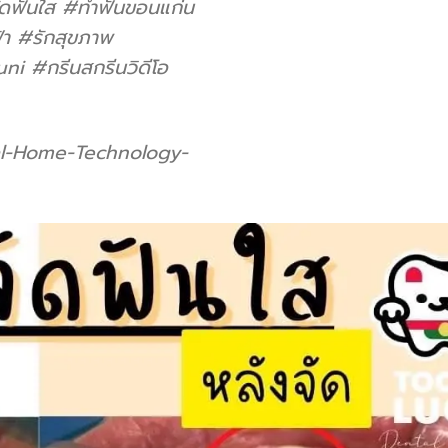
ดฟันใส
#ทําฟันขอนแก่น
้า
#รักสุขภาพ
uni
#กรีนสกรีนวิดีโอ
al-Home-Technology-