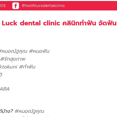
h Luck dental clinic คลินิกทำฟัน จัดฟัน
#หมอณัฐคุณ
#หมอฟัน
#รักสุขภาพ
ktokuni
#ทําฟัน
ิ
 ARA
ด้บ้าง?
#หมอณัฐคุณ