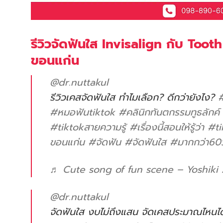
รีวิวจัดฟันใส Invisalign กับ Toot
ขอนแก่น
@dr.nuttakul
รีวิวเคสจัดฟันใส ทำไมเลือก? ดีกว่ายังไง?
#หมอฟันtiktok
#คลินิกทันตกรรมทูธลักค์
#tiktokสายความรู้
#เรื่องนี้สอนให้รู้ว่า
#ti
ขอนแก่น
#จัดฟัน
#จัดฟันใส
#มากกว่า60ว
♬ Cute song of fun scene – Yoshiki
@dr.nuttakul
จัดฟันใส งบไม่ถึงแสน จัดเคสประมาณไหนไ