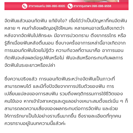
จัดฟันแล้วนอนกัดฟัน แก้ยังไง? เชื่อได้ว่าเป็นปัญหาที่คนจัดฟัน
หลาย ๆ คนกำลังเผชิญอยู่ใช่ไหมคะ หลายคนอาจเริ่มสังเกตว่า
หลังจากจัดฟันไปสักระยะ มีอาการปวดกราม ตึงขากรรไกร หรือ
รู้สึกเมื่อยฟันหลังตื่นนอน ซึ่งบางครั้งอาการเหล่านี้อาจเกิดจาก
การนอนกัดฟันโดยไม่รู้ตัว ความกังวลที่ตามมาคือ อาการนอน
กัดฟันจะส่งผลต่อรูปฟันหรือไม่ ฟันจะล้มหรือกระทบกับผลการ
จัดฟันในระยะยาวหรือเปล่า
ซึ่งความจริงแล้ว การนอนกัดฟันระหว่างจัดฟันเป็นภาวะที่
สามารถพบได้ และมีทั้งปัจจัยจากการปรับตัวของฟัน การ
เปลี่ยนแปลงของการสบฟัน รวมถึงพฤติกรรมการใช้ชีวิตของ
คนไข้เอง หากเข้าใจสาเหตุและดูแลอย่างเหมาะสมตั้งแต่เนิ่น ๆ ก็
สามารถลดความเสี่ยงของผลกระทบต่อการจัดฟัน และช่วย
ให้การรักษาเป็นไปอย่างราบรื่นมากขึ้น ซึ่งรายละเอียดที่ทุกคน
ควรทราบอยู่ในบทความนี้แล้วค่ะ