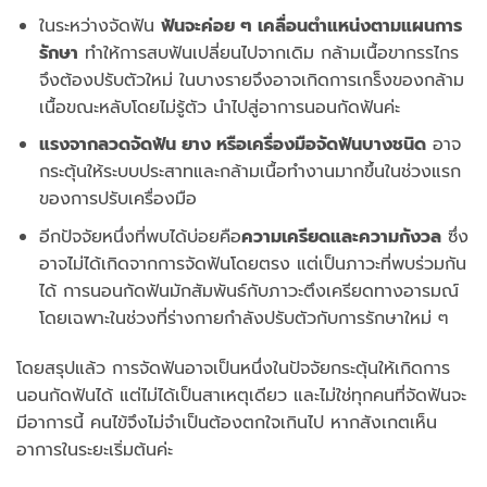
ในระหว่างจัดฟัน
ฟันจะค่อย ๆ เคลื่อนตำแหน่งตามแผนการ
รักษา
ทำให้การสบฟันเปลี่ยนไปจากเดิม กล้ามเนื้อขากรรไกร
จึงต้องปรับตัวใหม่ ในบางรายจึงอาจเกิดการเกร็งของกล้าม
เนื้อขณะหลับโดยไม่รู้ตัว นำไปสู่อาการนอนกัดฟันค่ะ
แรงจากลวดจัดฟัน ยาง หรือเครื่องมือจัดฟันบางชนิด
อาจ
กระตุ้นให้ระบบประสาทและกล้ามเนื้อทำงานมากขึ้นในช่วงแรก
ของการปรับเครื่องมือ
อีกปัจจัยหนึ่งที่พบได้บ่อยคือ
ความเครียดและความกังวล
ซึ่ง
อาจไม่ได้เกิดจากการจัดฟันโดยตรง แต่เป็นภาวะที่พบร่วมกัน
ได้ การนอนกัดฟันมักสัมพันธ์กับภาวะตึงเครียดทางอารมณ์
โดยเฉพาะในช่วงที่ร่างกายกำลังปรับตัวกับการรักษาใหม่ ๆ
โดยสรุปแล้ว การจัดฟันอาจเป็นหนึ่งในปัจจัยกระตุ้นให้เกิดการ
นอนกัดฟันได้ แต่ไม่ได้เป็นสาเหตุเดียว และไม่ใช่ทุกคนที่จัดฟันจะ
มีอาการนี้ คนไข้จึงไม่จำเป็นต้องตกใจเกินไป หากสังเกตเห็น
อาการในระยะเริ่มต้นค่ะ