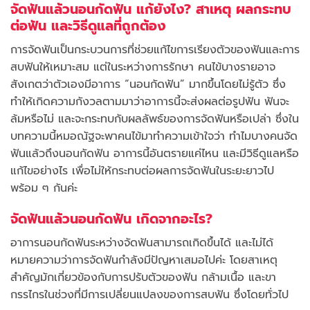
จัดฟันแล้วนอนกัดฟัน แก้ยังไง? สาเหตุ ผลกระทบ
ต่อฟัน และวิธีดูแลที่ถูกต้อง
การจัดฟันเป็นกระบวนการที่ช่วยแก้ไขการเรียงตัวของฟันและการ
สบฟันให้เหมาะสม แต่ในระหว่างการรักษา คนไข้บางรายอาจ
สังเกตว่าตัวเองมีอาการ “นอนกัดฟัน” มากขึ้นโดยไม่รู้ตัว ซึ่ง
ทำให้เกิดความกังวลตามมาว่าอาการนี้จะส่งผลต่อรูปฟัน ฟันจะ
ล้มหรือไม่ และจะกระทบกับผลลัพธ์ของการจัดฟันหรือเปล่า ซึ่งใน
บทความนี้หมอณัฐจะพาคนไข้มาทำความเข้าใจว่า ทำไมบางคนจัด
ฟันแล้วถึงนอนกัดฟัน อาการนี้อันตรายแค่ไหน และมีวิธีดูแลหรือ
แก้ไขอย่างไร เพื่อไม่ให้กระทบต่อผลการจัดฟันในระยะยาวไป
พร้อม ๆ กันค่ะ
จัดฟันแล้วนอนกัดฟัน เกิดจากอะไร?
อาการนอนกัดฟันระหว่างจัดฟันสามารถเกิดขึ้นได้ และไม่ได้
หมายความว่าการจัดฟันกำลังมีปัญหาเสมอไปค่ะ โดยสาเหตุ
สำคัญมักเกี่ยวข้องกับการปรับตัวของฟัน กล้ามเนื้อ และขา
กรรไกรในช่วงที่มีการเปลี่ยนแปลงของการสบฟัน ซึ่งโดยทั่วไป