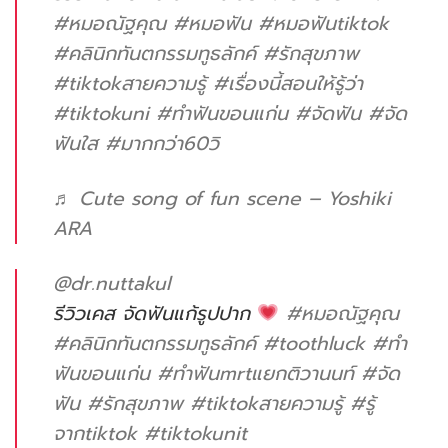
#หมอณัฐคุณ
#หมอฟัน
#หมอฟันtiktok
#คลินิกทันตกรรมทูธลักค์
#รักสุขภาพ
#tiktokสายความรู้
#เรื่องนี้สอนให้รู้ว่า
#tiktokuni
#ทําฟันขอนแก่น
#จัดฟัน
#จัด
ฟันใส
#มากกว่า60วิ
♬ Cute song of fun scene – Yoshiki
ARA
@dr.nuttakul
รีวิวเคส จัดฟันแก้รูปปาก
#หมอณัฐคุณ
#คลินิกทันตกรรมทูธลักค์
#toothluck
#ทํา
ฟันขอนแก่น
#ทําฟันmrtแยกติวานนท์
#จัด
ฟัน
#รักสุขภาพ
#tiktokสายความรู้
#รู้
จากtiktok
#tiktokunit