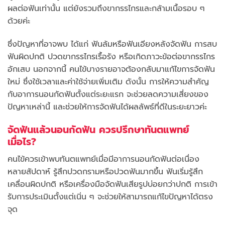
ผลต่อฟันเท่านั้น แต่ยังรวมถึงขากรรไกรและกล้ามเนื้อรอบ ๆ
ด้วยค่ะ
ซึ่งปัญหาที่อาจพบ ได้แก่ ฟันล้มหรือฟันเอียงหลังจัดฟัน การสบ
ฟันผิดปกติ ปวดขากรรไกรเรื้อรัง หรือเกิดภาวะข้อต่อขากรรไกร
อักเสบ นอกจากนี้ คนไข้บางรายอาจต้องกลับมาแก้ไขการจัดฟัน
ใหม่ ซึ่งใช้เวลาและค่าใช้จ่ายเพิ่มเติม ดังนั้น การให้ความสำคัญ
กับอาการนอนกัดฟันตั้งแต่ระยะแรก จะช่วยลดความเสี่ยงของ
ปัญหาเหล่านี้ และช่วยให้การจัดฟันได้ผลลัพธ์ที่ดีในระยะยาวค่ะ
จัดฟันแล้วนอนกัดฟัน ควรปรึกษาทันตแพทย์
เมื่อไร?
คนไข้ควรเข้าพบทันตแพทย์เมื่อมีอาการนอนกัดฟันต่อเนื่อง
หลายสัปดาห์ รู้สึกปวดกรามหรือปวดฟันมากขึ้น ฟันเริ่มรู้สึก
เคลื่อนผิดปกติ หรือเครื่องมือจัดฟันเสียรูปบ่อยกว่าปกติ การเข้า
รับการประเมินตั้งแต่เนิ่น ๆ จะช่วยให้สามารถแก้ไขปัญหาได้ตรง
จุด