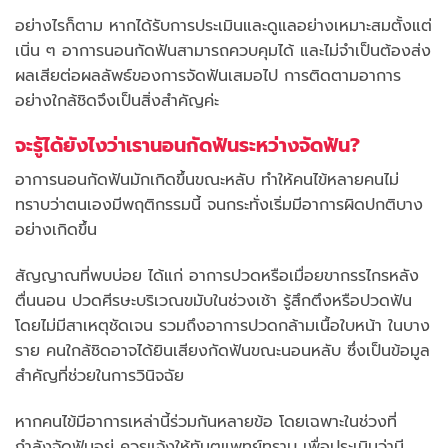
อย่างไรก็ตาม หากได้รับการประเมินและดูแลอย่างเหมาะสมตั้งแต่
เนิ่น ๆ อาการนอนกัดฟันสามารถควบคุมได้ และไม่จำเป็นต้องส่ง
ผลเสียต่อผลลัพธ์ของการจัดฟันเสมอไป การติดตามอาการ
อย่างใกล้ชิดจึงเป็นสิ่งสำคัญค่ะ
จะรู้ได้ยังไงว่าเรานอนกัดฟันระหว่างจัดฟัน?
อาการนอนกัดฟันมักเกิดขึ้นขณะหลับ ทำให้คนไข้หลายคนไม่
ทราบว่าตนเองมีพฤติกรรมนี้ จนกระทั่งเริ่มมีอาการผิดปกติบาง
อย่างเกิดขึ้น
สัญญาณที่พบบ่อย ได้แก่ อาการปวดหรือเมื่อยขากรรไกรหลัง
ตื่นนอน ปวดศีรษะบริเวณขมับในช่วงเช้า รู้สึกตึงหรือปวดฟัน
โดยไม่มีสาเหตุชัดเจน รวมถึงอาการปวดกล้ามเนื้อใบหน้า ในบาง
ราย คนใกล้ชิดอาจได้ยินเสียงกัดฟันขณะนอนหลับ ซึ่งเป็นข้อมูล
สำคัญที่ช่วยในการวินิจฉัย
หากคนไข้มีอาการเหล่านี้ร่วมกันหลายข้อ โดยเฉพาะในช่วงที่
กำลังจัดฟันอยู่ ควรแจ้งให้ทันตแพทย์ทราบ เพื่อประเมินว่ามี