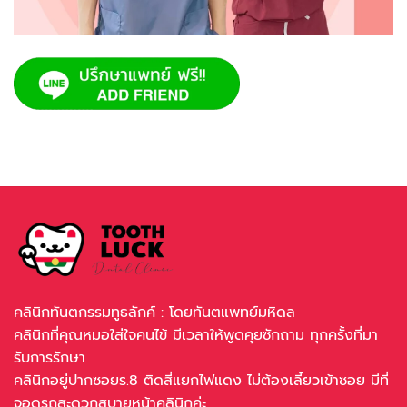
คลินิกทันตกรรมทูธลักค์ : โดยทันตแพทย์มหิดล
คลินิกที่คุณหมอใส่ใจคนไข้ มีเวลาให้พูดคุยซักถาม ทุกครั้งที่มา
รับการรักษา
คลินิกอยู่ปากซอยร.8 ติดสี่แยกไฟแดง ไม่ต้องเลี้ยวเข้าซอย มีที่
จอดรถสะดวกสบายหน้าคลินิกค่ะ