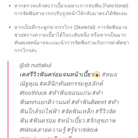
หากตรวจแล้วพบว่าเบี้ยวเฉพาะการสบฟัน (Functional):
การจัดฟันสามารถปรับรูปหน้าให้กลับมาตรงได้ชัดเจน
หากเป็นที่กระดูกขากรรไกร (Skeletal): การจัดฟันอาจ
ช่วยพรางความเบี้ยวได้ในระดับหนึ่ง หรือหากเป็นมาก
ทันตแพทย์อาจจะแนะนำการจัดฟันร่วมกับการผ่าตัดขา
กรรไกรค่ะ
@dr.nuttakul
เคสรีวิวฟันคร่อมจนหน้าเบี้ยว
#หมอ
ณัฐคุณ
#คลินิกทันตกรรมทูธลักค์
#toothluck
#ทําฟันขอนแก่น
#ทํา
ฟันmrtแยกติวานนท์
#ทําฟันติดmrt
#ทํา
ฟันใกล้รถไฟฟ้า
#จัดฟันเหล็ก
#รีวิวจัด
ฟัน
#ฟันคร่อม
#หน้าเบี้ยว
#รักสุขภาพ
#tiktokสายความรู้
#รู้จากtiktok