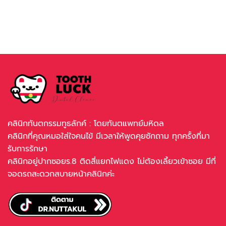
คลินิกทันตกรรมทูธลักค์ : โดยทันตแพทย์มหิดล
คลินิกที่คุณหมอใส่ใจคนไข้ มีเวลาให้พูดคุยซักถาม ทุกครั้งที่มา
รับการรักษา
คลินิกอยู่ปากซอยร.8 ติดสี่แยกไฟแดง ไม่ต้องเลี้ยวเข้าซอย มีที่
จอดรถสะดวกสบายหน้าคลินิกค่ะ