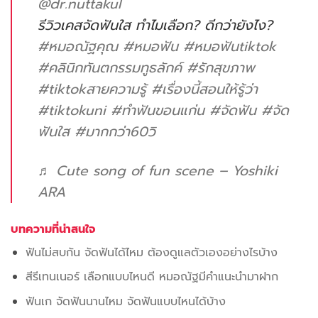
@dr.nuttakul
รีวิวเคสจัดฟันใส ทำไมเลือก? ดีกว่ายังไง?
#หมอณัฐคุณ
#หมอฟัน
#หมอฟันtiktok
#คลินิกทันตกรรมทูธลักค์
#รักสุขภาพ
#tiktokสายความรู้
#เรื่องนี้สอนให้รู้ว่า
#tiktokuni
#ทําฟันขอนแก่น
#จัดฟัน
#จัด
ฟันใส
#มากกว่า60วิ
♬ Cute song of fun scene – Yoshiki
ARA
บทความที่น่าสนใจ
ฟันไม่สบกัน จัดฟันได้ไหม ต้องดูแลตัวเองอย่างไรบ้าง
สีรีเทนเนอร์ เลือกแบบไหนดี หมอณัฐมีคำแนะนำมาฝาก
ฟันเก จัดฟันนานไหม จัดฟันแบบไหนได้บ้าง