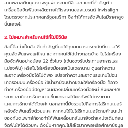
จากพลาสติกคุณภาพสูงผ่านระบบดิจิตอล และที่สำคัญตัว
เครื่องมือจัดฟันจะผลิตภายใต้โรงงานของแบรนด์ Invisalign
โดยตรงจากประเทศสหรัฐอเมริกา จึงทำให้การจัดฟันใสมีราคาสูง
นั่นเองค่ะ
2. ไม่เหมาะสำหรับคนไข้ที่ไม่มีวินัย
ข้อนี้ถือว่าเป็นข้อเสียสำคัญที่คนไข้ทุกคนควรตระหนักถึง ต่อให้
คุณจัดฟันแพงแค่ไหน แต่หากคนไข้ใส่บ้างถอดบ้าง ไม่ใส่เครื่อง
มือจัดฟันอย่างน้อย 22 ชั่วโมง (เว้นช่วงรับประทานอาหารและ
แปรงฟัน) หรือไม่ใส่เครื่องมือเลยเป็นเวลานาน ดูแลทำความ
สะอาดเครื่องมือได้ไม่ดีพอ แปรงทำความสะอาดแรงเกินไปจน
เกิดรอยบนเครื่องมือ ใช้น้ำยาบ้วนปากขณะใส่เครื่องมือ ก็อาจ
ทำให้เครื่องมือมีปัญหาจนต้องเปลี่ยนเครื่องมือใหม่ ส่งผลให้ใช้
ระยะเวลาในการรักษานานขึ้นและอาจได้ผลลัพธ์ไม่ตรงตาม
แผนการรักษาได้ด้วยค่ะ นอกจากนี้ยังรวมไปถึงการใส่รีเทนเนอร์
หลังจัดฟันเสร็จด้วยนะคะ หากคนไข้ไม่ใส่รีเทนเนอร์ตามคำแนะนำ
ของทันตแพทย์ก็อาจทำให้ฟันเคลื่อนกลับมายังตำแหน่งเดิมก่อน
จัดฟันใสได้ด้วยค่ะ ดังนั้นหากคุณไม่ใส่ใจมากพอหรือศึกษาข้อมูล