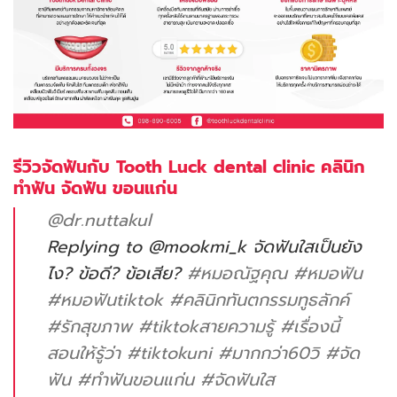
รีวิวจัดฟันกับ Tooth Luck dental clinic คลินิก
ทำฟัน จัดฟัน ขอนแก่น
@dr.nuttakul
Replying to @mookmi_k จัดฟันใสเป็นยัง
ไง? ข้อดี? ข้อเสีย?
#หมอณัฐคุณ
#หมอฟัน
#หมอฟันtiktok
#คลินิกทันตกรรมทูธลักค์
#รักสุขภาพ
#tiktokสายความรู้
#เรื่องนี้
สอนให้รู้ว่า
#tiktokuni
#มากกว่า60วิ
#จัด
ฟัน
#ทําฟันขอนแก่น
#จัดฟันใส