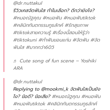
@dr.nuttakul
รีวิวเคสจัดฟันใส ทำไมเลือก? ดีกว่ายังไง?
#หมอณัฐคุณ
#หมอฟัน
#หมอฟันtiktok
#คลินิกทันตกรรมทูธลักค์
#รักสุขภาพ
#tiktokสายความรู้
#เรื่องนี้สอนให้รู้ว่า
#tiktokuni
#ทําฟันขอนแก่น
#จัดฟัน
#จัด
ฟันใส
#มากกว่า60วิ
♬ Cute song of fun scene – Yoshiki
ARA
@dr.nuttakul
Replying to @mookmi_k จัดฟันใสเป็นยัง
ไง? ข้อดี? ข้อเสีย?
#หมอณัฐคุณ
#หมอฟัน
#หมอฟันtiktok
#คลินิกทันตกรรมทูธลักค์