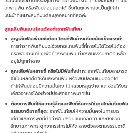
เรื่องงบประมาณหรือสุขภาพ ก็อาจพิจารณาทางเลือกอื่น ๆ เช่น
สะพานฟัน หรือฟันปลอมถอดได้ ซึ่งทันตแพทย์จะเป็นผู้ให้คำ
แนะนำที่เหมาะสมกับแต่ละบุคคลมากที่สุดค่ะ
สูญเสียฟันแบบไหนต้องทำรากฟันเทียม
สูญเสียฟันเพียงซี่เดียว โดยที่ฟันข้างเคียงยังแข็งแรงดี:
การทำรากฟันเทียมจะช่วยทดแทนฟันซี่ที่หายไปได้โดยไม่ต้อง
กรอฟันข้างเคียงเพื่อทำสะพานฟัน ทำให้ฟันธรรมชาติที่เหลือ
อยู่ไม่ถูกทำลาย
สูญเสียฟันหลายซี่ หรือไม่มีฟันทั้งปาก:
รากฟันเทียมสามารถ
ใช้เป็นหลักยึดให้กับสะพานฟัน หรือฟันปลอมแบบถอดได้
ทำให้ฟันปลอมมีความมั่นคง ไม่หลวมหลุดง่าย และช่วยให้บด
เคี้ยวอาหารได้อย่างมีประสิทธิภาพมากขึ้น
ต้องการฟันที่ให้ความรู้สึกและฟังก์ชันการใช้งานใกล้เคียงฟัน
ธรรมชาติมากที่สุด:
รากฟันเทียมให้ความมั่นคงในการบด
เคี้ยวและการพูดที่ดีกว่าฟันปลอมแบบถอดได้ และยังช่วย
รักษาสภาพกระดูกขากรรไกรไม่ให้ละลายตัวลงตามธรรมชาติ