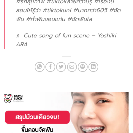
#รักสุขภาพ
#tiktokสายความรู้
#เรื่องนี้
สอนให้รู้ว่า
#tiktokuni
#มากกว่า60วิ
#จัด
ฟัน
#ทําฟันขอนแก่น
#จัดฟันใส
♬ Cute song of fun scene – Yoshiki
ARA