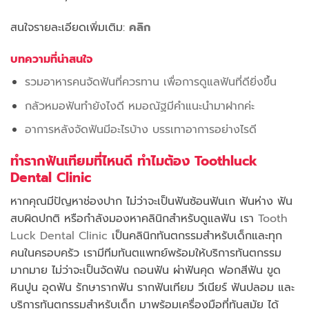
สนใจรายละเอียดเพิ่มเติม:
คลิก
บทความที่น่าสนใจ
รวมอาหารคนจัดฟันที่ควรทาน เพื่อการดูแลฟันที่ดียิ่งขึ้น
กลัวหมอฟันทำยังไงดี หมอณัฐมีคำแนะนำมาฝากค่ะ
อาการหลังจัดฟันมีอะไรบ้าง บรรเทาอาการอย่างไรดี
ทำรากฟันเทียมที่ไหนดี ทำไมต้อง Toothluck
Dental Clinic
หากคุณมีปัญหาช่องปาก ไม่ว่าจะเป็นฟันซ้อนฟันเก ฟันห่าง ฟัน
สบผิดปกติ หรือกำลังมองหาคลินิกสำหรับดูแลฟัน เรา
Tooth
Luck Dental Clinic
เป็นคลินิกทันตกรรมสำหรับเด็กและทุก
คนในครอบครัว เรามีทีมทันตแพทย์พร้อมให้บริการทันตกรรม
มากมาย ไม่ว่าจะเป็นจัดฟัน ถอนฟัน ผ่าฟันคุด ฟอกสีฟัน ขูด
หินปูน อุดฟัน รักษารากฟัน รากฟันเทียม วีเนียร์ ฟันปลอม และ
บริการทันตกรรมสำหรับเด็ก มาพร้อมเครื่องมือที่ทันสมัย ได้