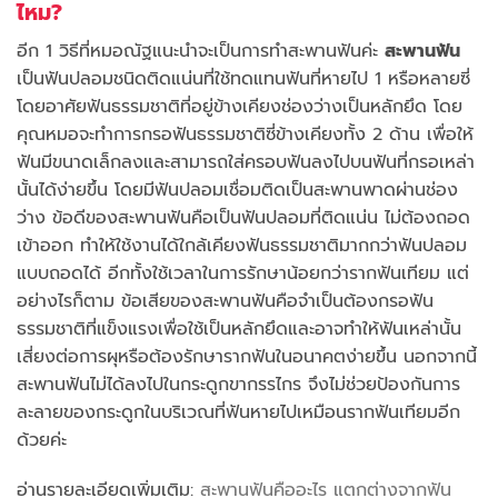
ไหม?
อีก 1 วิธีที่หมอณัฐแนะนำจะเป็นการทำสะพานฟันค่ะ
สะพานฟัน
เป็นฟันปลอมชนิดติดแน่นที่ใช้ทดแทนฟันที่หายไป 1 หรือหลายซี่
โดยอาศัยฟันธรรมชาติที่อยู่ข้างเคียงช่องว่างเป็นหลักยึด โดย
คุณหมอจะทำการกรอฟันธรรมชาติซี่ข้างเคียงทั้ง 2 ด้าน เพื่อให้
ฟันมีขนาดเล็กลงและสามารถใส่ครอบฟันลงไปบนฟันที่กรอเหล่า
นั้นได้ง่ายขึ้น โดยมีฟันปลอมเชื่อมติดเป็นสะพานพาดผ่านช่อง
ว่าง ข้อดีของสะพานฟันคือเป็นฟันปลอมที่ติดแน่น ไม่ต้องถอด
เข้าออก ทำให้ใช้งานได้ใกล้เคียงฟันธรรมชาติมากกว่าฟันปลอม
แบบถอดได้ อีกทั้งใช้เวลาในการรักษาน้อยกว่ารากฟันเทียม แต่
อย่างไรก็ตาม ข้อเสียของสะพานฟันคือจำเป็นต้องกรอฟัน
ธรรมชาติที่แข็งแรงเพื่อใช้เป็นหลักยึดและอาจทำให้ฟันเหล่านั้น
เสี่ยงต่อการผุหรือต้องรักษารากฟันในอนาคตง่ายขึ้น นอกจากนี้
สะพานฟันไม่ได้ลงไปในกระดูกขากรรไกร จึงไม่ช่วยป้องกันการ
ละลายของกระดูกในบริเวณที่ฟันหายไปเหมือนรากฟันเทียมอีก
ด้วยค่ะ
อ่านรายละเอียดเพิ่มเติม:
สะพานฟันคืออะไร แตกต่างจากฟัน