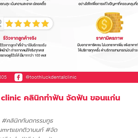
 clinic คลินิกทำฟัน จัดฟัน ขอนแก่น
#คลินิกทันตกรรมทูธ
นmrtแยกติวานนท์
#จัด