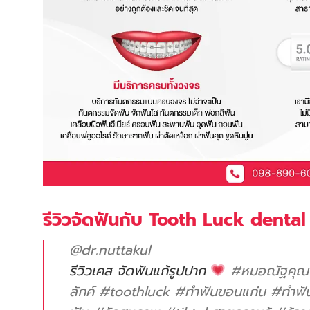
รีวิวจัดฟันกับ Tooth Luck dental
@dr.nuttakul
รีวิวเคส จัดฟันแก้รูปปาก
#หมอณัฐคุณ
ลักค์
#toothluck
#ทําฟันขอนแก่น
#ทําฟั