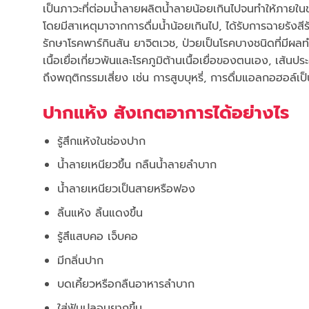
เป็นภาวะที่ต่อมน้ำลายผลิตน้ำลายน้อยเกินไปจนทำให้ภายในช่
โดยมีสาเหตุมาจากการดื่มน้ำน้อยเกินไป, ได้รับการฉายรังส
รักษาโรคพาร์กินสัน ยาจิตเวช, ป่วยเป็นโรคบางชนิดที่มี
เนื้อเยื่อเกี่ยวพันและโรคภูมิต้านเนื้อเยื่อของตนเอง, เส้
ถึงพฤติกรรมเสี่ยง เช่น การสูบบุหรี่, การดื่มแอลกอฮอล์เป็
ปากแห้ง สังเกตอาการได้อย่างไร
รู้สึกแห้งในช่องปาก
น้ำลายเหนียวขึ้น กลืนน้ำลายลำบาก
น้ำลายเหนียวเป็นสายหรือฟอง
ลิ้นแห้ง ลิ้นแดงขึ้น
รู้สึแสบคอ เจ็บคอ
มีกลิ่นปาก
บดเคี้ยวหรือกลืนอาหารลำบาก
ใส่ฟันปลอมยากขึ้น