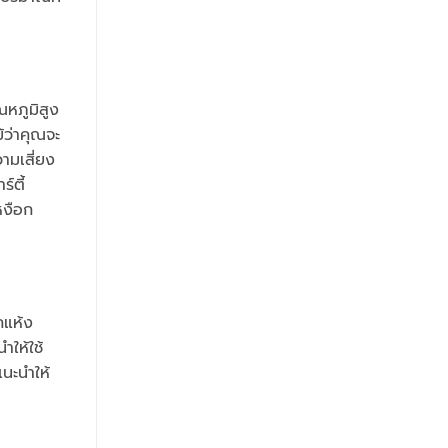
ณหภูมิสูง
้ว่าคุณจะ
ามเสี่ยง
์ตี้
หงือก
กแห้ง
ำให้ใช้
นะนำให้