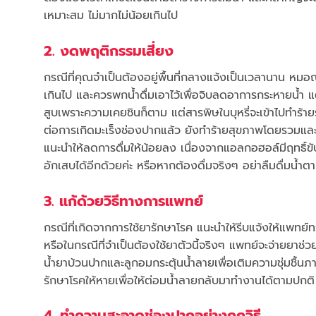
เหมาะสม ไม่มากไม่น้อยเกินไป
2. งดพฤติกรรมเสี่ยง
กรณีที่คุณจำเป็นต้องอยู่พื้นที่กลางแจ้งเป็นเวลานาน หมอณั
เกินไป และควรพกน้ำดื่มเอาไว้เพื่อจิบลดอาการกระหายน้ำ แต่
สูบเพราะความเคยชินก็ตาม แต่สารพิษในบุหรี่จะเข้าไปทำร้า
ต่อการเกิดมะเร็งช่องปากแล้ว ยังทำร้ายสุขภาพโดยรวมและก่
แนะนำให้ลดการดื่มให้น้อยลง เนื่องจากแอลกอฮอล์มีฤทธิ์ขั
อักเสบได้อีกด้วยค่ะ หรือหากต้องดื่มจริงๆ อย่าลืมดื่มน้ำตา
3. แก้ด้วยวิธีทางการแพทย์
กรณีที่เกิดจากการใช้ยารักษาโรค แนะนำให้รีบแจ้งให้แพทย์ทรา
หรือในกรณีที่จำเป็นต้องใช้ยาตัวนี้จริงๆ แพทย์จะจ่ายยาช่
น้ำยาบ้วนปากและลูกอมกระตุ้นน้ำลายเพื่อเติมความชุ่มชื
รักษาโรคให้หายเพื่อให้ต่อมน้ำลายกลับมาทำงานได้ตามปกติ
4. ทำความสะอาดช่องปากอย่างถูกวิธี