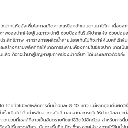
ภาวะปากแห้งยังเพิ่มโอกาสเกิดภาวะเหงือกอักเสบตามมาได้ค่ะ เนื่องจา
สภาพช่องปากให้อยู่ในสภาวะปกติ ช่วยป้องกันริมฝีปากแห้ง ช่วยย่อย
็มประสิทธิภาพ หากร่างกายผลิตน้ำลายน้อยเกินไปก็จะทำให้แบคทีเรียใ
และสร้างคราบพลัคที่ก่อให้เกิดการระคายเคืองภายในช่องปาก เกิดเป็
ล้ว ก็อาจนำมาสู่ปัญหาสุขภาพช่องปากอื่นๆ ได้ในระยะยาวด้วยค่ะ
้ โดยทั่วไปจะใช้หลักการดื่มน้ำวันละ 8-10 แก้ว แต่หากคุณดื่มผิดวิธี 
มน้ำเร็วเกินไป ดื่มน้ำหลังอาหารทันที นอกจากจะกระตุ้นให้ปวดปัสสาวะบ่
ะบวมที่เซลล์ที่อาจเป็นอันตรายถึงแก่ชีวิตได้อีกด้วย สำหรับการดื่มน้
งไม่ดื่มรวดเดียว เน้นการดื่มทีละนิด ซึ่งจะช่วยให้ร่างกายได้รับน้ำใน