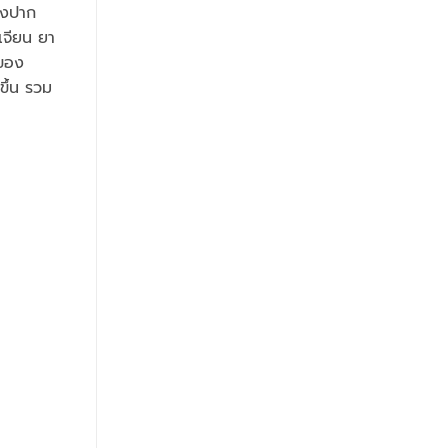
่องปาก
เจียน ยา
นของ
ขึ้น รวม