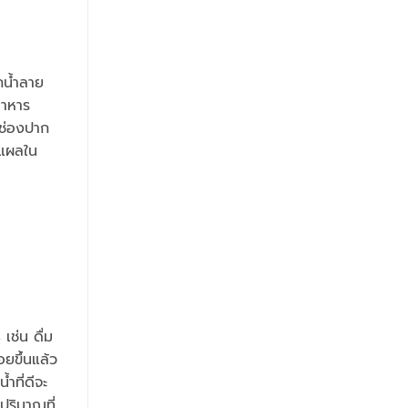
กน้ำลาย
อาหาร
นช่องปาก
นแผลใน
เช่น ดื่ม
อยขึ้นแล้ว
ำที่ดีจะ
ปริมาณที่