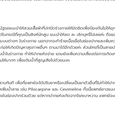
ฐขอแนะนำให้สวมเสื้อผ้าที่ปกปิดร่างกายให้มิดชิดเพื่อป้องกันไม่ให้อุ
ในกรณีที่คุณเป็นสิงห์นักสูบ แนะนำให้ลด ละ เลิกบุหรี่ไปเลยค่ะ ถึงแม
ยระบบต่างๆ ในร่างกาย นอกจากจะทำร้ายเนื้อเยื่อในช่องปากและเพิ่มคว
อให้เกิดปัญหาสุขภาพอื่นๆ ตามมาได้อีกด้วยค่ะ ส่วนใครที่เป็นสายปาร
บน้ำในร่างกาย ทำให้ปากแห้งง่าย แถมยังเพิ่มความเสี่ยงต่อการเกิดเ
มให้มากๆ เพื่อเติมน้ำที่สูญเสียไปด้วยนะคะ
บทันที เพื่อที่แพทย์จะได้ปรับยาหรือเปลี่ยนเป็นยาตัวอื่นที่ไม่ทำให้ปา
วยเพิ่มน้ำลาย เช่น Pilocarpine และ Cevimeline ทั้งนี้แพทย์อาจแนะน
้นภายในช่องปากร่วมด้วย แต่หากปากแห้งเกิดจากโรคเบาหวาน แพทย์จะแ