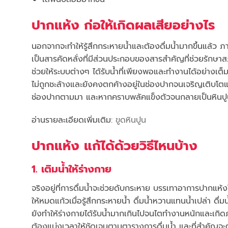
ปากแห้ง ก่อให้เกิดผลเสียอย่างไร
นอกจากจะทำให้รู้สึกกระหายน้ำและต้องดื่มน้ำมากขึ้นแล้ว 
เป็นสารคัดหลั่งที่มีส่วนประกอบของสารสำคัญที่ช่วยรักษา
ช่วยให้ระบบต่างๆ ได้รับน้ำที่เพียงพอและทำงานได้อย่างเต
ไม่ถูกชะล้างและยังคงตกค้างอยู่ในช่องปากจนเจริญเติบโต
ช่องปากตามมา และหากคราบพลัคแข็งตัวจนกลายเป็นหินปูนแ
อ่านรายละเอียดเพิ่มเติม:
ขูดหินปูน
ปากแห้ง แก้ได้ด้วยวิธีไหนบ้าง
1. เติมน้ำให้ร่างกาย
จริงอยู่ที่การดื่มน้ำจะช่วยดับกระหาย บรรเทาอาการปากแห้งได
ให้หมดแก้วเมื่อรู้สึกกระหายน้ำ ดื่มน้ำหวานแทนน้ำเปล่า ดื่
ยังทำให้ร่างกายได้รับน้ำมากเกินไปจนไตทำงานหนักและเกิดภาว
ต้องแบ่งเวลาให้ชัดเจนตามตารางการดื่มน้ำ และที่สำคัญจะต้อ