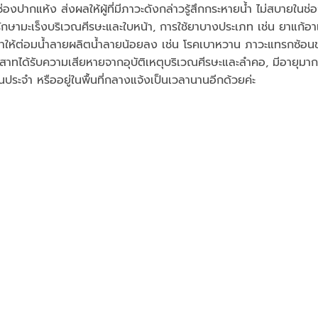
องปากแห้ง ส่งผลให้ผู้ที่มีภาวะดังกล่าวรู้สึกกระหายน้ำ ไม่สบายในช
ีรักษามะเร็งบริเวณศีรษะและใบหน้า, การใช้ยาบางประเภท เช่น ยาแก้อา
ผลทำให้ต่อมน้ำลายผลิตน้ำลายน้อยลง เช่น โรคเบาหวาน ภาวะแทรกซ้อ
นประสาทได้รับความเสียหายจากอุบัติเหตุบริเวณศีรษะและลำคอ, มีอายุมาก
นประจำ หรืออยู่ในพื้นที่กลางแจ้งเป็นเวลานานอีกด้วยค่ะ