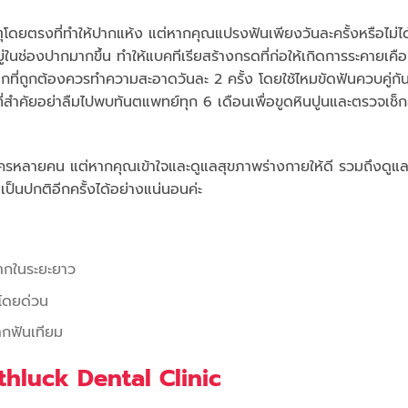
ุโดยตรงที่ทำให้ปากแห้ง แต่หากคุณแปรงฟันเพียงวันละครั้งหรือไม่ไ
ในช่องปากมากขึ้น ทำให้แบคทีเรียสร้างกรดที่ก่อให้เกิดการระคายเคื
ากที่ถูกต้องควรทำความสะอาดวันละ 2 ครั้ง โดยใช้ไหมขัดฟันควบคู่กั
่สำคัยอย่าลืมไปพบทันตแพทย์ทุก 6 เดือนเพื่อขูดหินปูนและตรวจเช็
้ใครหลายคน แต่หากคุณเข้าใจและดูแลสุขภาพร่างกายให้ดี รวมถึงดูแ
ป็นปกติอีกครั้งได้อย่างแน่นอนค่ะ
ยากในระยะยาว
าโดยด่วน
ากฟันเทียม
othluck Dental Clinic