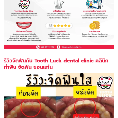
รีวิวจัดฟันกับ Tooth Luck dental clinic คลินิก
ทำฟัน จัดฟัน ขอนแก่น