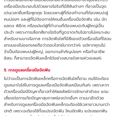
การจัดฟันเหล็กอาจไม่ตอบโจทย์สำหรับคนไข้บางกลุ่มเพราะตัว
เครื่องมือประกอบไปด้วยยางโอริงที่มีสีสันต่างๆ ที่อาจเป็นจุด
เด่นเวลายิ้มหรือพูดคุย โดยเฉพาะผู้ที่ต้องทำงานที่ต้องพบปะผู้
คนบ่อยๆ และผู้ที่ไม่ต้องการให้คนอื่นเครื่องมือจัดฟัน เช่น นัก
แสดง พิธีกร หรือแม้แต่ผู้ที่ทำงานที่ต้องพบปะกับผู้ใหญ่เป็น
ประจำ เพราะการเลือกสียางโอริงที่ฉูดฉาดเกินไปอาจไม่เหมาะสม
สำหรับงานบางโอกาส การจัดฟันใสที่มีสีของตัวเครื่องมือที่ใสจน
แทบมองไม่ออกเลยถือว่าตอบโจทย์มากกว่าค่ะ แต่หากคุณไม่
จำเป็นต้องพบปะผู้ใหญ่, ออกงานสำคัญบ่อยๆ หรือทำอาชีพ
อิสระ ก็สามารถจัดฟันเหล็กได้อย่างสบายใจหายห่วงเลยค่ะ
5. การดูแลเครื่องมือจัดฟัน
ไม่ว่าจะเป็นการจัดฟันเหล็กหรือการจัดฟันใสก็ตาม คนไข้จะต้อง
ดูแลเอาใจใส่ในการดูแลเครื่องมือจัดฟันเหมือนกันค่ะ เพราะหาก
ตัวเครื่องมือมีปัญหาก็อาจทำให้ผลลัพธ์การรักษาล่าช้าลง แถม
เสี่ยงต่อการเกิดปัญหาสุขภาพช่องปากอื่นๆ ตามมาอีกด้วย
สำหรับการดูแลเครื่องมือจัดฟันเหล็กจะต้องใช้เวลายาวนานกว่า
ปกติ เพราะจะต้องใช้ทั้งแปรงจัดฟัน ไหมขัดฟัน แปรงซอกฟัน