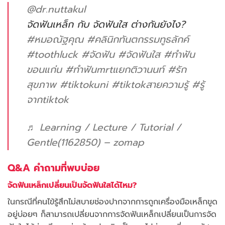
@dr.nuttakul
จัดฟันเหล็ก กับ จัดฟันใส ต่างกันยังไง?
#หมอณัฐคุณ
#คลินิกทันตกรรมทูธลักค์
#toothluck
#จัดฟัน
#จัดฟันใส
#ทําฟัน
ขอนแก่น
#ทําฟันmrtแยกติวานนท์
#รัก
สุขภาพ
#tiktokuni
#tiktokสายความรู้
#รู้
จากtiktok
♬ Learning / Lecture / Tutorial /
Gentle(1162850) – zomap
Q&A คำถามที่พบบ่อย
จัดฟันเหล็กเปลี่ยนเป็นจัดฟันใสได้ไหม?
ในกรณีที่คนไข้รู้สึกไม่สบายช่องปากจากการถูกเครื่องมือเหล็กขูด
อยู่บ่อยๆ ก็สามารถเปลี่ยนจากการจัดฟันเหล็กเปลี่ยนเป็นการจัด