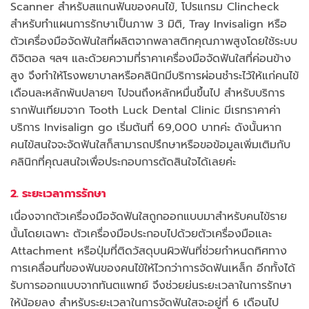
Scanner สำหรับสแกนฟันของคนไข้, โปรแกรม Clincheck
สำหรับทำแผนการรักษาเป็นภาพ 3 มิติ, Tray Invisalign หรือ
ตัวเครื่องมือจัดฟันใสที่ผลิตจากพลาสติกคุณภาพสูงโดยใช้ระบบ
ดิจิตอล ฯลฯ และด้วยความที่ราคาเครื่องมือจัดฟันใสที่ค่อนข้าง
สูง จึงทำให้โรงพยาบาลหรือคลินิกมีบริการผ่อนชำระไว้ให้แก่คนไข้
เดือนละหลักพันปลายๆ ไปจนถึงหลักหมื่นขึ้นไป สำหรับบริการ
รากฟันเทียมจาก Tooth Luck Dental Clinic มีเรทราคาค่า
บริการ Invisalign go เริ่มต้นที่ 69,000 บาทค่ะ ดังนั้นหาก
คนไข้สนใจจะจัดฟันใสก็สามารถปรึกษาหรือขอข้อมูลเพิ่มเติมกับ
คลินิกที่คุณสนใจเพื่อประกอบการตัดสินใจได้เลยค่ะ
2. ระยะเวลาการรักษา
เนื่องจากตัวเครื่องมือจัดฟันใสถูกออกแบบมาสำหรับคนไข้ราย
นั้นโดยเฉพาะ ตัวเครื่องมือประกอบไปด้วยตัวเครื่องมือและ
Attachment หรือปุ่มที่ติดวัสดุบนผิวฟันที่ช่วยกำหนดทิศทาง
การเคลื่อนที่ของฟันของคนไข้ให้ไวกว่าการจัดฟันเหล็ก อีกทั้งได้
รับการออกแบบจากทันตแพทย์ จึงช่วยย่นระยะเวลาในการรักษา
ให้น้อยลง สำหรับระยะเวลาในการจัดฟันใสจะอยู่ที่ 6 เดือนไป