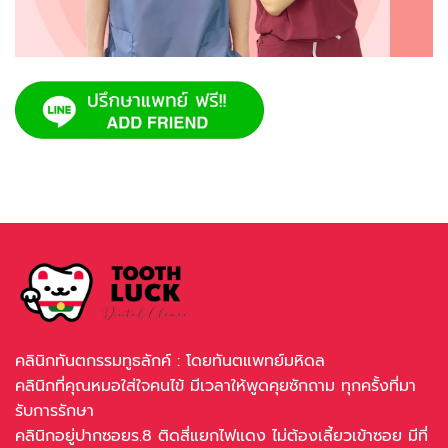
คลินิกทันตกรรมทูธลักค์ : โดยทันตแพทย์มหิดล
คลินิกที่คุณหมอใส่ใจคนไข้ มีเวลาให้พูดคุยซักถาม ทุกครั้งที่มา
รับการรักษา
คลินิกอยู่ปากซอยร.8 ติดสี่แยกไฟแดง ไม่ต้องเลี้ยวเข้าซอย มีที่