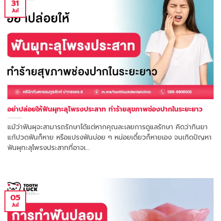
31
Jul
อย่าปล่อยให้ฟันผุทะลุโพรงประสาท ทำร้ายสุขภาพช่องปากในระยะยาว
แม้ว่าฟันผุจะสามารถรักษาได้แต่หากคุณละเลยการดูแลรักษา คิดว่ากินยา
แก้ปวดฟันก็หาย หรือแปรงฟันบ่อย ๆ หน่อยเดี๋ยวก็หายเอง จนเกิดปัญหา
ฟันผุทะลุโพรงประสาทที่อาจเ…
05
Jul