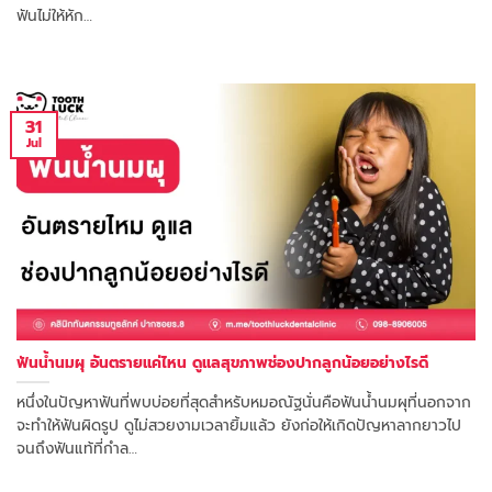
ฟันไม่ให้หัก…
31
Jul
ฟันน้ำนมผุ อันตรายแค่ไหน ดูแลสุขภาพช่องปากลูกน้อยอย่างไรดี
หนึ่งในปัญหาฟันที่พบบ่อยที่สุดสำหรับหมอณัฐนั่นคือฟันน้ำนมผุที่นอกจาก
จะทำให้ฟันผิดรูป ดูไม่สวยงามเวลายิ้มแล้ว ยังก่อให้เกิดปัญหาลากยาวไป
จนถึงฟันแท้ที่กำล…