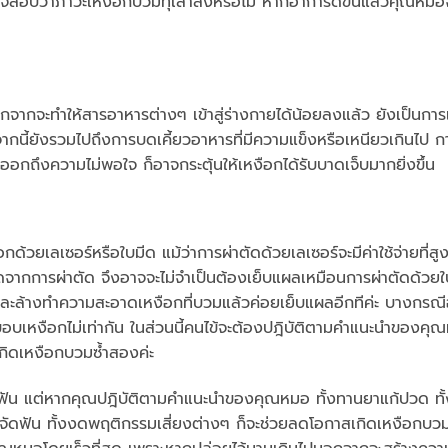
ตรวจสอบว่าภาวะเหงือกบวมทุเลาลงหรือไม่ หากอาการดีขึ้นแล้วคุณหมอจ
่นอกจากจะทำให้สารอาหารต่างๆ เข้าสู่ร่างกายได้น้อยลงแล้ว ยังเป็นกา
กจากนี้ยังรวมไปถึงการบดเคี้ยวอาหารที่มีความแข็งหรือเหนียวเกินไป ก
ถึงความไม่พอใจ ก็อาจกระตุ้นให้เหงือกได้รับบาดเจ็บมากยิ่งขึ้น
วยเลเซอร์หรือใบมีด แม้ว่าการผ่าตัดด้วยเลเซอร์จะมีค่าใช้จ่ายที่สูง
ดจากการผ่าตัด จึงอาจจะไม่จำเป็นต้องเย็บแผลเหมือนการผ่าตัดด้วยใ
ะล้างทำความสะอาดเหงือกที่บวมแล้วค่อยเย็บแผลอีกทีค่ะ บางกรณี
บเหงือกไม่เท่ากัน ในส่วนนี้คนไข้จะต้องปฎิบัติตามคำแนะนำของคุ
เกิดเหงือกบวมซ้ำสองค่ะ
ดฟัน แต่หากคุณปฎิบัติตามคำแนะนำของคุณหมอ ทั้งทานยาแก้ปวด ทั
ัดฟัน ทั้งงดพฤติกรรมเสี่ยงต่างๆ ก็จะช่วยลดโอกาสเกิดเหงือกบวมไ