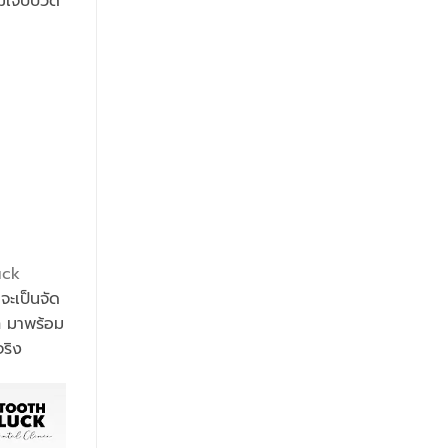
ามเจ็บปวด
uck
จะเป็นจัด
ก มาพร้อม
จริง