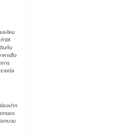
นและไหม
ทำให้
ดิมกับ
าหารซึ่ง
ิดการ
ตรายต่อ
ในช่องปาก
งือกของ
หงือกบวม