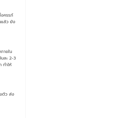
ั้งครรภ์
นแล้ว ยัง
ียภายใน
วันละ 2-3
ก ทำให้
ยตัว ส่ง