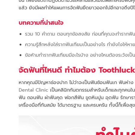
ขึ้น เพียงแต่ถ้าปฎิบัติตามวิธีเหล่านี้แล้วไม่ได้ผลก็ให้
แล้ว ยังมีผลทำให้แผนการจัดฟันยืดยาวออกไปอีกอาจถึงปีได
บทความที่น่าสนใจ
รวม 10 คำถาม ตอบทุกข้อสงสัย ก่อนที่คุณจะทำรากฟัน
ความรู้สึกหลังใส่รากฟันเทียมเป็นอย่างไร ทำยังไงให้ห
ข้อห้ามทำรากฟันเทียมมีอะไรบ้าง อย่างไหนต้องระวังเป็
จัดฟันที่ไหนดี ทำไมต้อง Toothluc
หากคุณมีปัญหาช่องปาก ไม่ว่าจะเป็นฟันซ้อนฟันเก ฟันห่า
Dental Clinic
เป็นคลินิกทันตกรรมสำหรับเด็กและทุกคนในค
ฟัน ถอนฟัน ผ่าฟันคุด ฟอกสีฟัน ขูดหินปูน อุดฟัน รักษา
เครื่องมือที่ทันสมัย ได้มาตรฐาน และครบครัน ทั้งนี้ก็เพื่