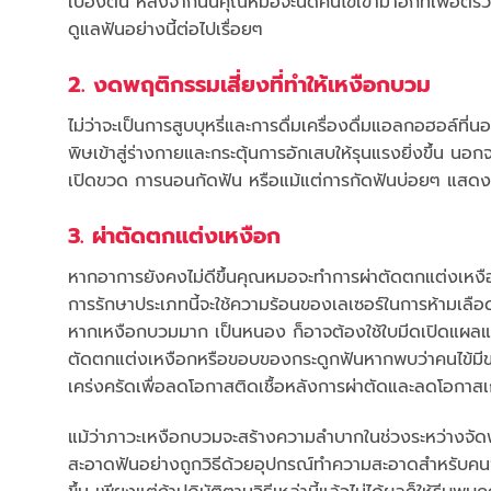
เบื้องต้น หลังจากนั้นคุณหมอจะนัดคนไข้เข้ามาอีกทีเพื่อ
ดูแลฟันอย่างนี้ต่อไปเรื่อยๆ
2. งดพฤติกรรมเสี่ยงที่ทำให้เหงือกบวม
ไม่ว่าจะเป็นการสูบบุหรี่และการดื่มเครื่องดื่มแอลกอฮอล์ที
พิษเข้าสู่ร่างกายและกระตุ้นการอักเสบให้รุนแรงยิ่งขึ้น นอ
เปิดขวด การนอนกัดฟัน หรือแม้แต่การกัดฟันบ่อยๆ แสดงออก
3. ผ่าตัดตกแต่งเหงือก
หากอาการยังคงไม่ดีขึ้นคุณหมอจะทำการผ่าตัดตกแต่งเหงือกด้
การรักษาประเภทนี้จะใช้ความร้อนของเลเซอร์ในการห้ามเลือ
หากเหงือกบวมมาก เป็นหนอง ก็อาจต้องใช้ใบมีดเปิดแผลแล
ตัดตกแต่งเหงือกหรือขอบของกระดูกฟันหากพบว่าคนไข้มีขอ
เคร่งครัดเพื่อลดโอกาสติดเชื้อหลังการผ่าตัดและลดโอกาส
แม้ว่าภาวะเหงือกบวมจะสร้างความลำบากในช่วงระหว่างจั
สะอาดฟันอย่างถูกวิธีด้วยอุปกรณ์ทำความสะอาดสำหรับคนจ