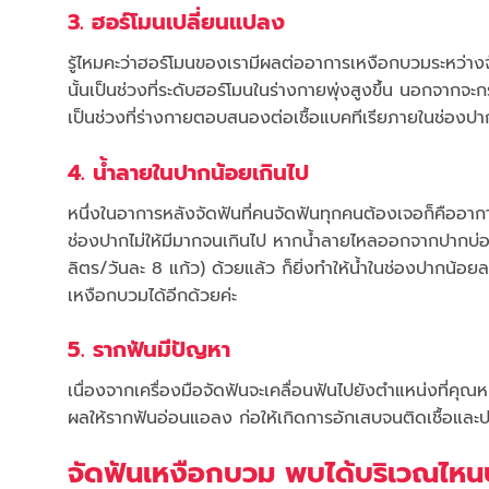
3. ฮอร์โมนเปลี่ยนแปลง
รู้ไหมคะว่าฮอร์โมนของเรามีผลต่ออาการเหงือกบวมระหว่างจัด
นั้นเป็นช่วงที่ระดับฮอร์โมนในร่างกายพุ่งสูงขึ้น นอกจาก
เป็นช่วงที่ร่างกายตอบสนองต่อเชื้อแบคทีเรียภายในช่องปาก
4. น้ำลายในปากน้อยเกินไป
หนึ่งในอาการหลังจัดฟันที่คนจัดฟันทุกคนต้องเจอก็คืออาก
ช่องปากไม่ให้มีมากจนเกินไป หากน้ำลายไหลออกจากปากบ่อยๆ 
ลิตร/วันละ 8 แก้ว) ด้วยแล้ว ก็ยิ่งทำให้น้ำในช่องปากน้อ
เหงือกบวมได้อีกด้วยค่ะ
5. รากฟันมีปัญหา
เนื่องจากเครื่องมือจัดฟันจะเคลื่อนฟันไปยังตำแหน่งที่ค
ผลให้รากฟันอ่อนแอลง ก่อให้เกิดการอักเสบจนติดเชื้อแล
จัดฟันเหงือกบวม พบได้บริเวณไหน