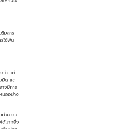
ะให้คนไข้
รเติมสาร
ารใช้ฟัน
กว่า แต่
บมีด แต่
อาจมีการ
ณหมออย่าง
้งทำความ
ด้มากยิ่ง