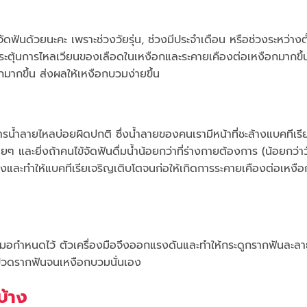
ฟันด้วยนะคะ เพราะช่วงวัยรุ่น, ช่วงมีประจำเดือน หรือช่วงระหว่างต
จะกระตุ้นการไหลเวียนของเลือดในเหงือกและระคายเคืองต่อเหงือกมากขึ้
มากขึ้น ส่งผลให้เหงือกบวมง่ายขึ้น
ารน้ำลายไหลบ่อยผิดปกติ ซึ่งน้ำลายของคนเรามีหน้าที่ชะล้างแบคทีเร
และยิ่งถ้าคนไข้จัดฟันดื่มน้ำน้อยกว่าที่ร่างกายต้องการ (น้อยกว่า
ยลงและทำให้แบคทีเรียเจริญเติบโตจนก่อให้เกิดการระคายเคืองต่อเหงือ
ุณหมอกำหนดไว้ ตัวเครื่องมือจึงออกแรงดันและทำให้กระดูกรากฟันละลา
ะปวดรากฟันจนเหงือกบวมนั่นเอง
บ้าง